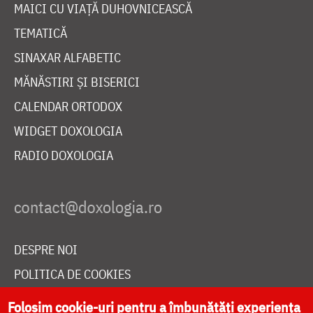
MAICI CU VIAȚĂ DUHOVNICEASCĂ
TEMATICĂ
SINAXAR ALFABETIC
MĂNĂSTIRI ȘI BISERICI
CALENDAR ORTODOX
WIDGET DOXOLOGIA
RADIO DOXOLOGIA
DESPRE NOI
POLITICA DE COOKIES
DONEAZĂ ONLINE PENTRU CATEDRALA NAȚIONALĂ
Folosim cookie-uri pentru a îmbunătăți experiența