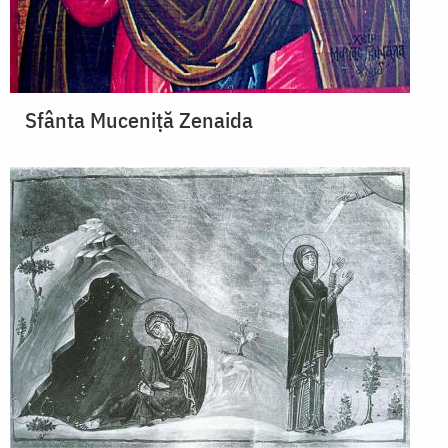
Sfânta Muceniță Zenaida