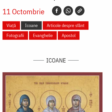
11 Octombrie
Viață
Icoane
Articole despre sfânt
Fotografii
Evanghelie
Apostol
ICOANE