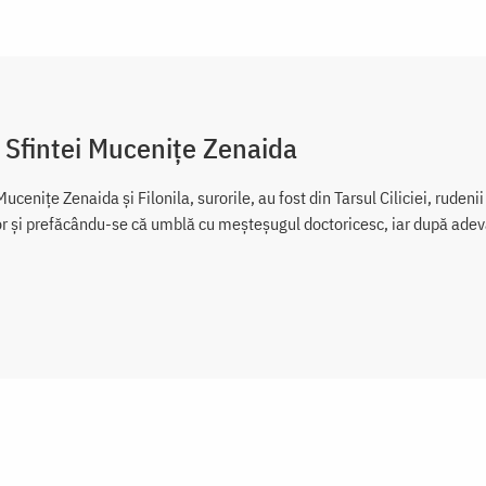
 Sfintei Mucenițe Zenaida
Mucenițe Zenaida și Filonila, surorile, au fost din Tarsul Ciliciei, ruden
or și prefăcându-se că umblă cu meșteșugul doctoricesc, iar după adev