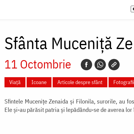
Sfânta Muceniță Ze
11 Octombrie
Viață
Icoane
Articole despre sfânt
Fotografi
Sfintele Mucenițe Zenaida și Filonila, surorile, au fos
Ele și-au părăsit patria și lepădându-se de averea lor