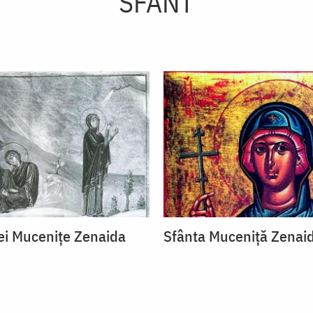
SFÂNT
tei Mucenițe Zenaida
Sfânta Muceniță Zenai