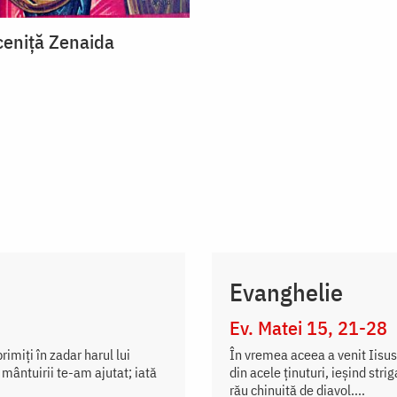
eniță Zenaida
Evanghelie
Ev. Matei 15, 21-28
imiți în zadar harul lui
În vremea aceea a venit Iisus 
 mântuirii te-am ajutat; iată
din acele ținuturi, ieșind str
rău chinuită de diavol....