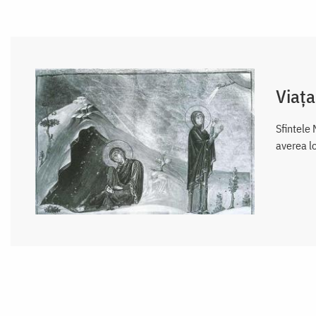
Viața
Sfintele 
averea l