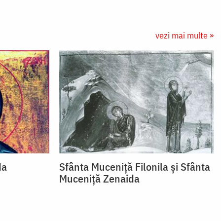
vezi mai multe »
da
Sfânta Muceniță Filonila și Sfânta
Muceniță Zenaida