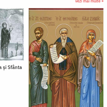
vezi mai multe »
a și Sfânta