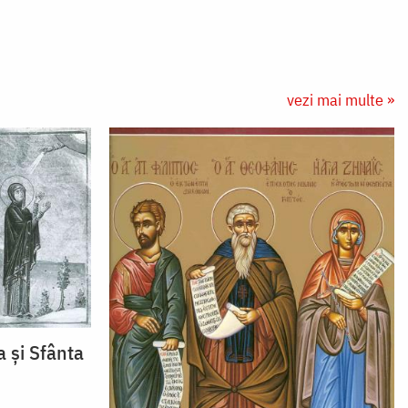
vezi mai multe »
a și Sfânta