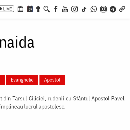
LIVE
07
naida
i
Evanghelie
Apostol
t din Tarsul Ciliciei, rudenii cu Sfântul Apostol Pavel.
 împlineau lucrul apostolesc.