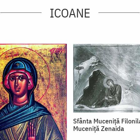
ICOANE
Sfânta Muceniță Filonil
Muceniță Zenaida