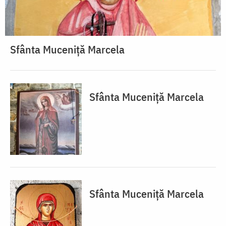
Sfânta Muceniță Marcela
Sfânta Muceniță Marcela
Sfânta Muceniță Marcela