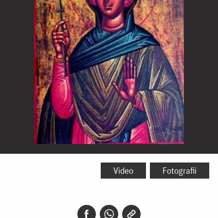
Sfânta
Muceniță
Video
Fotografii
Zenaida