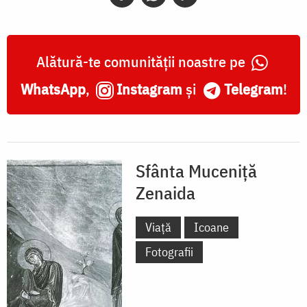
Alătură-te comunității noastre pe
WhatsApp
,
Instagram
și
Telegram
!
Sfânta Muceniță
Zenaida
Viață
Icoane
Fotografii