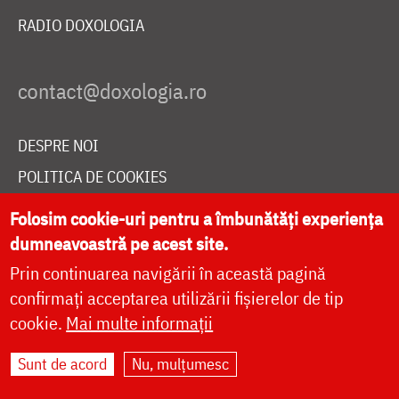
RADIO DOXOLOGIA
DESPRE NOI
POLITICA DE COOKIES
DONEAZĂ ONLINE PENTRU CATEDRALA NAȚIONALĂ
Folosim cookie-uri pentru a îmbunătăți experiența
dumneavoastră pe acest site.
Prin continuarea navigării în această pagină
LIVE
confirmați acceptarea utilizării fișierelor de tip
cookie.
Mai multe informații
Site dezvoltat de
DOXOLOGIA MEDIA
,
Sunt de acord
Nu, mulțumesc
Arhiepiscopia Iașilor | ©
doxologia.ro