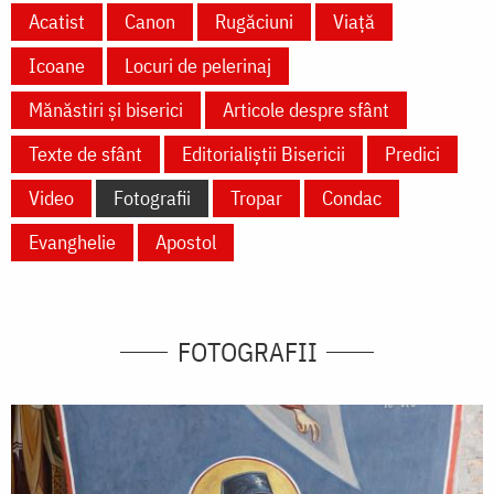
Acatist
Canon
Rugăciuni
Viață
Icoane
Locuri de pelerinaj
Mănăstiri și biserici
Articole despre sfânt
Texte de sfânt
Editorialiștii Bisericii
Predici
Video
Fotografii
Tropar
Condac
Evanghelie
Apostol
FOTOGRAFII