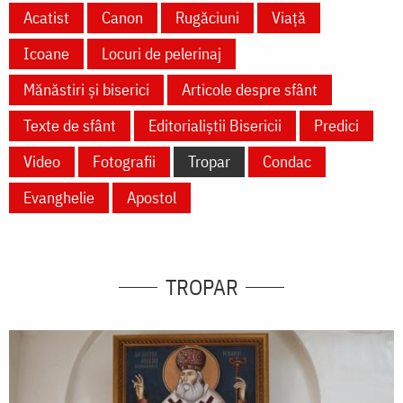
Acatist
Canon
Rugăciuni
Viață
Icoane
Locuri de pelerinaj
Mănăstiri și biserici
Articole despre sfânt
Texte de sfânt
Editorialiștii Bisericii
Predici
Video
Fotografii
Tropar
Condac
Evanghelie
Apostol
TROPAR