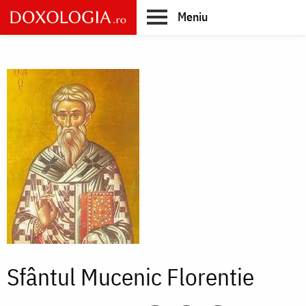
Skip
Meniu
to
main
Main
content
navigation
Sfântul Mucenic Florentie