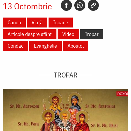
13 Octombrie
Canon
Viață
Icoane
Articole despre sfânt
Video
Tropar
Condac
Evanghelie
Apostol
TROPAR