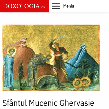
Skip
Meniu
to
main
Main
content
navigation
Sfântul Mucenic Ghervasie