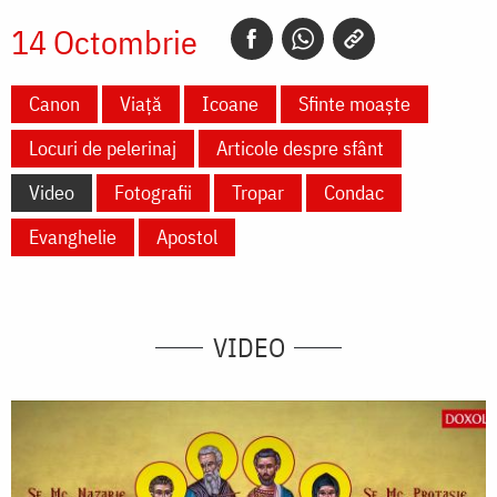
14 Octombrie
Canon
Viață
Icoane
Sfinte moaște
Locuri de pelerinaj
Articole despre sfânt
Video
Fotografii
Tropar
Condac
Evanghelie
Apostol
VIDEO