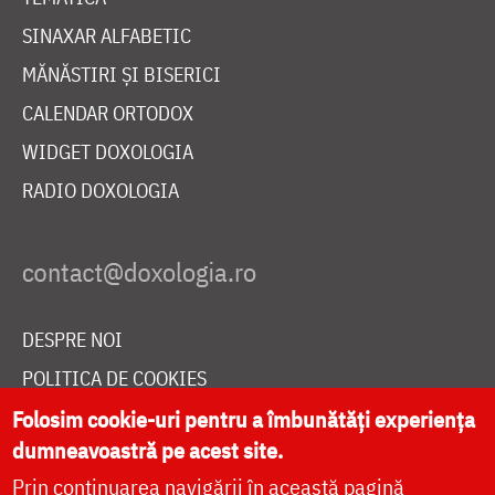
SINAXAR ALFABETIC
MĂNĂSTIRI ȘI BISERICI
CALENDAR ORTODOX
WIDGET DOXOLOGIA
RADIO DOXOLOGIA
DESPRE NOI
POLITICA DE COOKIES
DONEAZĂ ONLINE PENTRU CATEDRALA NAȚIONALĂ
Folosim cookie-uri pentru a îmbunătăți experiența
dumneavoastră pe acest site.
Prin continuarea navigării în această pagină