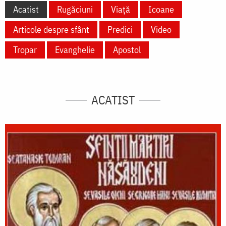
Acatist
Rugăciuni
Viață
Icoane
Articole despre sfânt
Predici
Video
Tropar
Evanghelie
Apostol
ACATIST