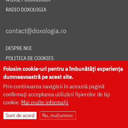
RADIO DOXOLOGIA
DESPRE NOI
POLITICA DE COOKIES
DONEAZĂ ONLINE PENTRU CATEDRALA NAȚIONALĂ
Folosim cookie-uri pentru a îmbunătăți experiența
dumneavoastră pe acest site.
Prin continuarea navigării în această pagină
LIVE
confirmați acceptarea utilizării fișierelor de tip
cookie.
Mai multe informații
Sunt de acord
Nu, mulțumesc
Site dezvoltat de
DOXOLOGIA MEDIA
,
Arhiepiscopia Iașilor | ©
doxologia.ro