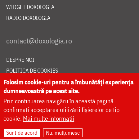
WIDGET DOXOLOGIA
RADIO DOXOLOGIA
DESPRE NOI
POLITICA DE COOKIES
DONEAZĂ ONLINE PENTRU CATEDRALA NAȚIONALĂ
Folosim cookie-uri pentru a îmbunătăți experiența
dumneavoastră pe acest site.
Prin continuarea navigării în această pagină
LIVE
confirmați acceptarea utilizării fișierelor de tip
cookie.
Mai multe informații
Sunt de acord
Nu, mulțumesc
Site dezvoltat de
DOXOLOGIA MEDIA
,