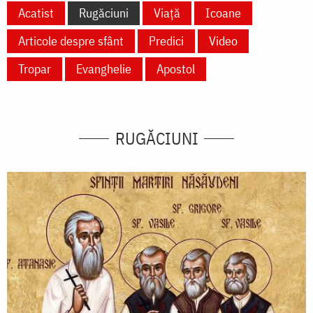
Acatist
Rugăciuni
Viață
Icoane
Articole despre sfânt
Predici
Video
Tropar
Evanghelie
Apostol
RUGĂCIUNI