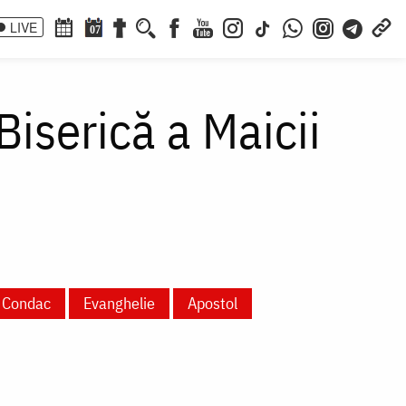
LIVE
07
Biserică a Maicii
Condac
Evanghelie
Apostol