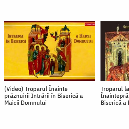
(Video) Troparul Înainte-
Troparul l
prăznuirii Intrării în Biserică a
Înainteprăz
Maicii Domnului
Biserică a