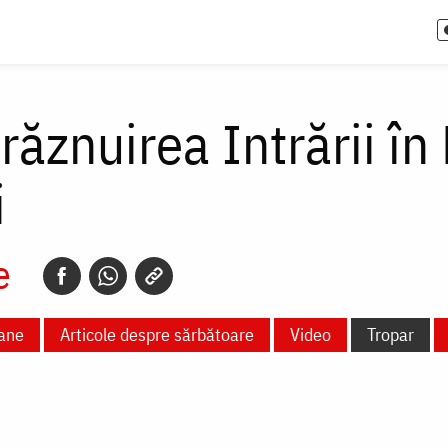
răznuirea Intrării în 
i
e
ane
Articole despre sărbătoare
Video
Tropar