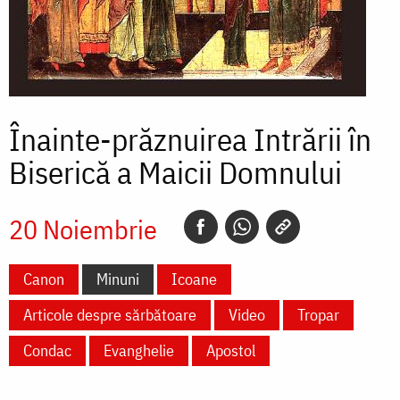
Înainte-prăznuirea Intrării în
Biserică a Maicii Domnului
20 Noiembrie
Canon
Minuni
Icoane
Articole despre sărbătoare
Video
Tropar
Condac
Evanghelie
Apostol