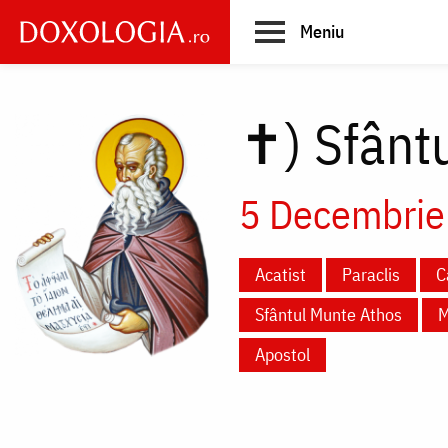
Skip
Meniu
to
main
Main
content
navigation
✝)
Sfântu
5 Decembrie
Acatist
Paraclis
C
Sfântul Munte Athos
M
Apostol