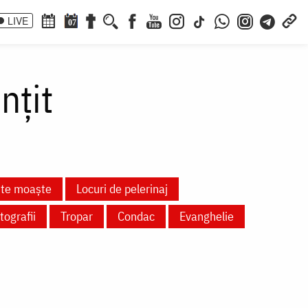
LIVE
07
nțit
nte moaște
Locuri de pelerinaj
tografii
Tropar
Condac
Evanghelie