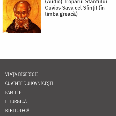
(Audio) Troparul Sfântului
Cuvios Sava cel Sfințit (în
limba greacă)
VIAȚA BISERICII
CUVINTE DUHOVNICEȘTI
FAMILIE
LITURGICĂ
BIBLIOTECĂ