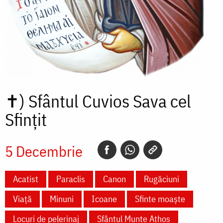
✝)
Sfântul Cuvios Sava cel
Sfințit
5 Decembrie
Acatist
Paraclis
Canon
Rugăciuni
Viață
Minuni
Icoane
Sfinte moaște
Locuri de pelerinaj
Sfântul Munte Athos