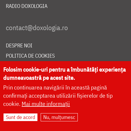
RADIO DOXOLOGIA
DESPRE NOI
POLITICA DE COOKIES
DONEAZĂ ONLINE PENTRU CATEDRALA NAȚIONALĂ
Folosim cookie-uri pentru a îmbunătăți experiența
dumneavoastră pe acest site.
Prin continuarea navigării în această pagină
LIVE
confirmați acceptarea utilizării fișierelor de tip
cookie.
Mai multe informații
Site dezvoltat de
DOXOLOGIA MEDIA
,
Sunt de acord
Nu, mulțumesc
Arhiepiscopia Iașilor | ©
doxologia.ro