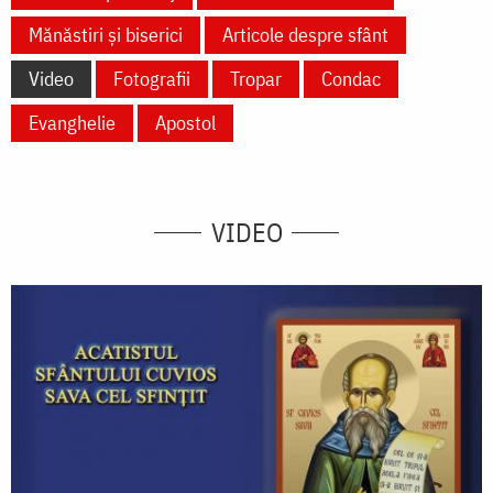
Mănăstiri și biserici
Articole despre sfânt
Video
Fotografii
Tropar
Condac
Evanghelie
Apostol
VIDEO