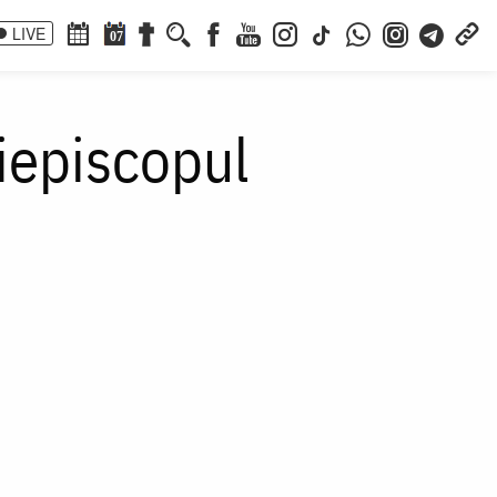
LIVE
07
iepiscopul