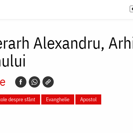
erarh Alexandru, Arh
ului
e
cole despre sfânt
Evanghelie
Apostol