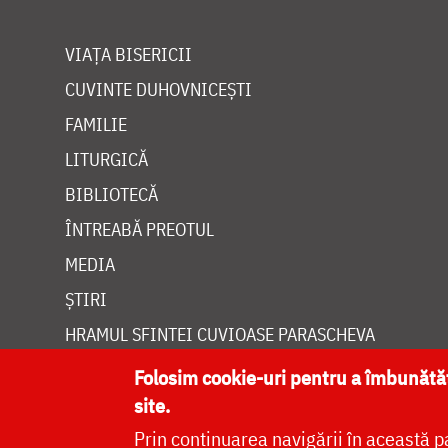
VIAȚA BISERICII
CUVINTE DUHOVNICEȘTI
FAMILIE
LITURGICĂ
BIBLIOTECĂ
ÎNTREABĂ PREOTUL
MEDIA
ȘTIRI
HRAMUL SFINTEI CUVIOASE PARASCHEVA
Folosim cookie-uri pentru a îmbunăt
site.
Prin continuarea navigării în această p