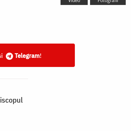
Video
Fotografii
și
Telegram
!
piscopul