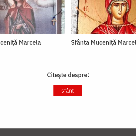
ceniță Marcela
Sfânta Muceniță Marce
Citește despre:
sfânt