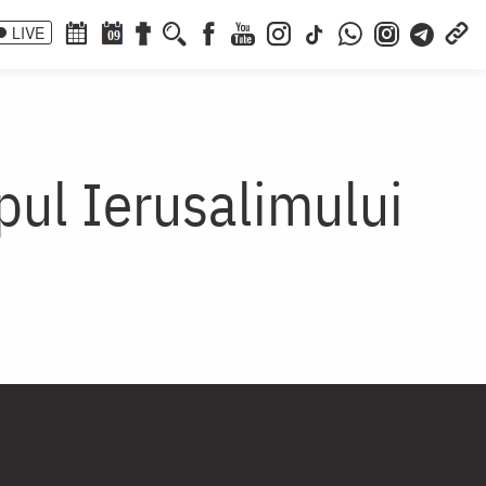
LIVE
09
pul Ierusalimului