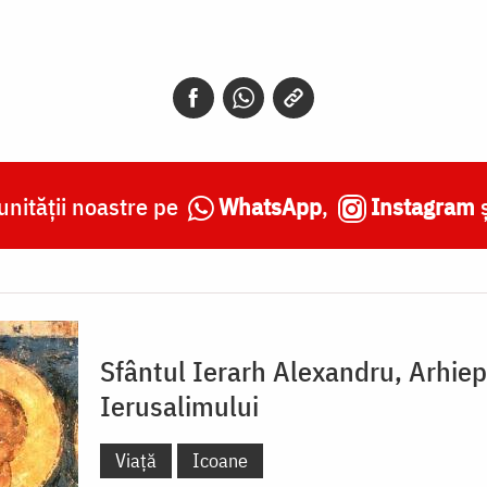
nității noastre pe
WhatsApp
,
Instagram
Sfântul Ierarh Alexandru, Arhie
Ierusalimului
Viață
Icoane