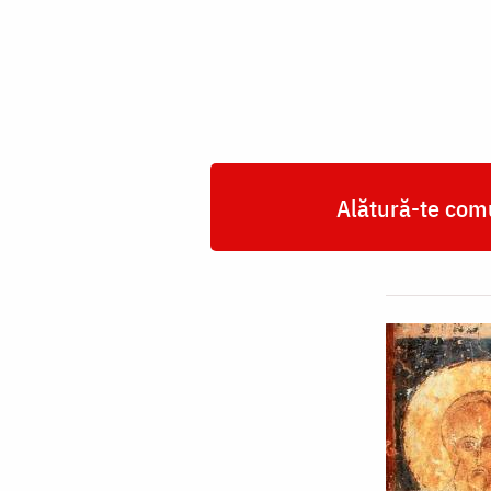
Alexandru,
Arhiepiscopul
Ierusalimului
Alătură-te comu