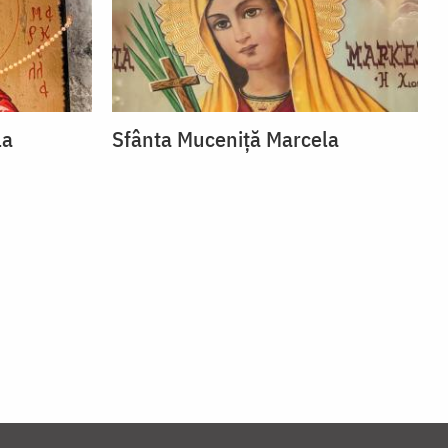
la
Sfânta Muceniță Marcela