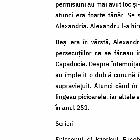
permisiuni au mai avut loc și-
atunci era foarte tânăr. Se
Alexandria. Alexandru l-a hir
Deși era în vârstă, Alexandr
persecuțiilor ce se făceau î
Capadocia. Despre întemnițare
au împletit o dublă cunună în
supraviețuit. Atunci când în
lingeau picioarele, iar altele
în anul 251.
Scrieri
Episcopul și istoricul Eus