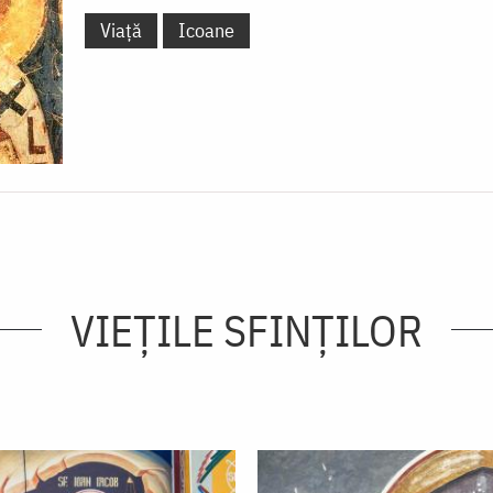
Viață
Icoane
VIEŢILE SFINŢILOR