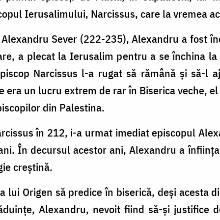
scopul Ierusalimului, Narcissus, care la vremea a
Alexandru Sever (222-235), Alexandru a fost în
are, a plecat la Ierusalim pentru a se închina la
episcop Narcissus l-a rugat să rămână și să-l 
ie era un lucru extrem de rar în Biserica veche, el 
scopilor din Palestina.
cissus în 212, i-a urmat imediat episcopul Alex
ni. În decursul acestor ani, Alexandru a înființa
gie creștină.
 lui Origen să predice în biserică, deși acesta 
uințe, Alexandru, nevoit fiind să-și justifice d