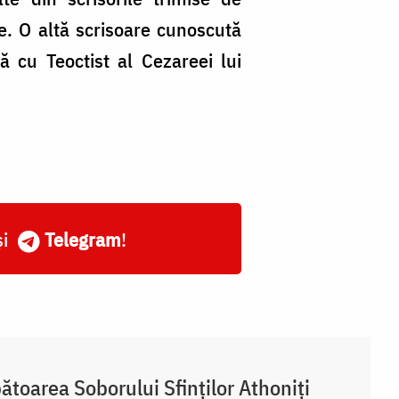
le. O altă scrisoare cunoscută
ă cu Teoctist al Cezareei lui
și
Telegram
!
ătoarea Soborului Sfinților Athoniți