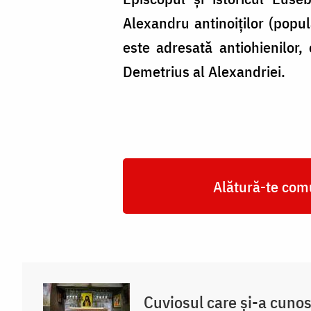
Alexandru antinoiților (popul
este adresată antiohienilor,
Demetrius al Alexandriei.
Alătură-te comu
Cuviosul care și-a cuno