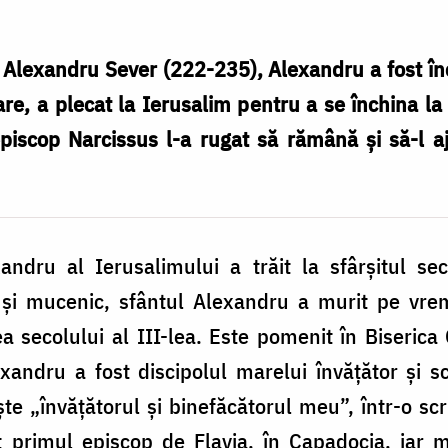
Alexandru Sever (222-235), Alexandru a fost în
are, a plecat la Ierusalim pentru a se închina la
episcop Narcissus l-a rugat să rămână și să-l 
andru al Ierusalimului a trăit la sfârșitul sec
p și mucenic, sfântul Alexandru a murit pe vre
a secolului al III-lea. Este pomenit în Biseric
andru a fost discipolul marelui învățător și scr
te „învățătorul și binefăcătorul meu”, într-o scr
 primul episcop de Flavia, în Capadocia, iar 