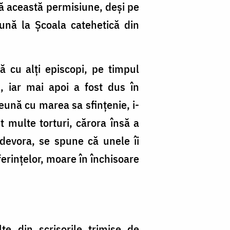
ată această permisiune, deși pe
ună la Şcoala catehetică din
ă cu alți episcopi, pe timpul
u, iar mai apoi a fost dus în
eună cu marea sa sfințenie, i-
t multe torturi, cărora însă a
 devora, se spune că unele îi
ferințelor, moare în închisoare
e din scrisorile trimise de