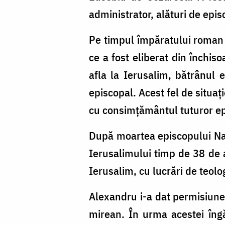
administrator, alături de epi
Pe timpul împăratului roman 
ce a fost eliberat din închiso
afla la Ierusalim, bătrânul 
episcopal. Acest fel de situaț
cu consimțământul tuturor epi
După moartea episcopului Nar
Ierusalimului timp de 38 de a
Ierusalim, cu lucrări de teolo
Alexandru i-a dat permisiunea
mirean. În urma acestei îngăd