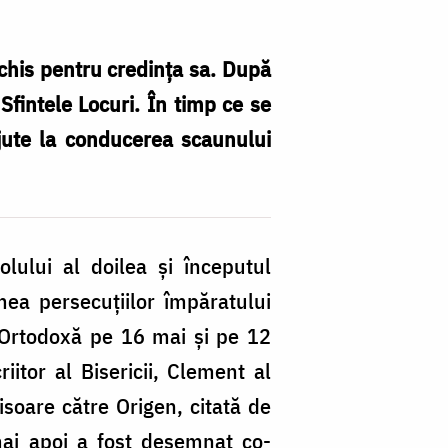
chis pentru credința sa. După
 Sfintele Locuri. În timp ce se
ajute la conducerea scaunului
olului al doilea și începutul
mea persecuțiilor împăratului
a Ortodoxă pe 16 mai și pe 12
iitor al Bisericii, Clement al
isoare către Origen, citată de
mai apoi a fost desemnat co-