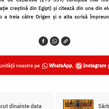
ație creștină din Egipt) și citează din una din e
 o a treia către Origen și o alta scrisă împreun
nității noastre pe
WhatsApp
,
Instagram
scut dinainte data
Sărb