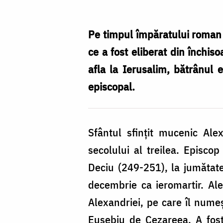
Ierarh
Alexandru,
Pe timpul împăratului roman 
Arhiepiscopul
ce a fost eliberat din închiso
Ierusalimului
afla la Ierusalim, bătrânul 
episcopal.
Sfântul sfințit mucenic Alex
secolului al treilea. Episco
Deciu (249-251), la jumătate
decembrie ca ieromartir. Alex
Alexandriei, pe care îl numeș
Eusebiu de Cezareea. A fost