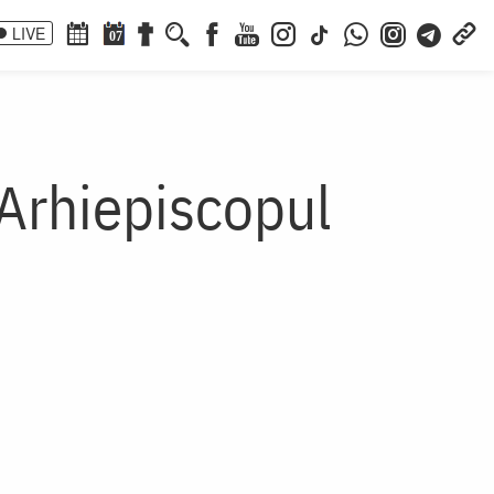
LIVE
07
 Arhiepiscopul