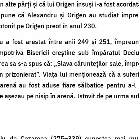
n alte părți și că lui Origen însuși i-a fost acord
 spune că Alexandru și Origen au studiat împre
otonit pe Origen preot în anul 230.
u a fost arestat între anii 249 și 251, împreun
mpotriva Bisericii creștine sub împăratul Deci
a sa s-a spus că: „Slava cărunteților sale, împr
 prizonierat”. Viața lui menționează că a suferi
 arenă au fost aduse fiare sălbatice pentru a-l
 se așezau pe nisip în arenă. Istovit de pe urma su
ebiu de Cezareea (275–339) cunoștea mai mult