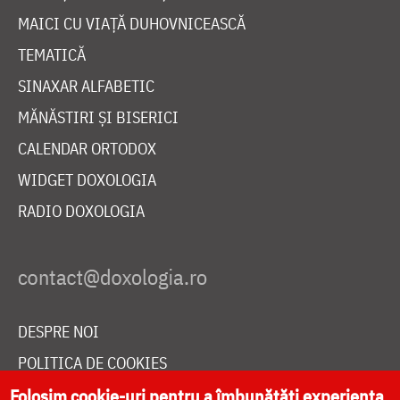
MAICI CU VIAȚĂ DUHOVNICEASCĂ
TEMATICĂ
SINAXAR ALFABETIC
MĂNĂSTIRI ȘI BISERICI
CALENDAR ORTODOX
WIDGET DOXOLOGIA
RADIO DOXOLOGIA
DESPRE NOI
POLITICA DE COOKIES
DONEAZĂ ONLINE PENTRU CATEDRALA NAȚIONALĂ
Folosim cookie-uri pentru a îmbunătăți experiența