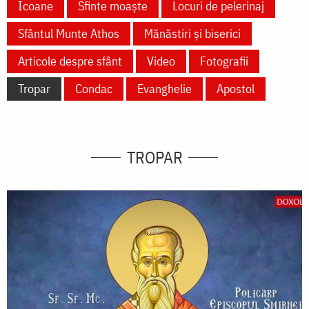
Icoane
Sfinte moaște
Locuri de pelerinaj
Sfântul Munte Athos
Mănăstiri și biserici
Articole despre sfânt
Video
Fotografii
Tropar
Condac
Evanghelie
Apostol
TROPAR