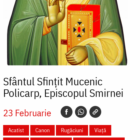
Sfântul Sfințit Mucenic
Policarp, Episcopul Smirnei
23 Februarie
Acatist
Canon
Rugăciuni
Viață