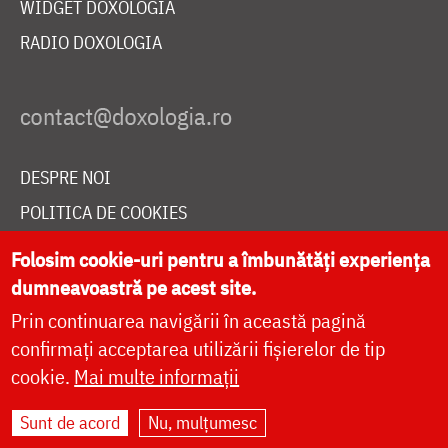
WIDGET DOXOLOGIA
RADIO DOXOLOGIA
DESPRE NOI
POLITICA DE COOKIES
DONEAZĂ ONLINE PENTRU CATEDRALA NAȚIONALĂ
Folosim cookie-uri pentru a îmbunătăți experiența
dumneavoastră pe acest site.
Prin continuarea navigării în această pagină
LIVE
confirmați acceptarea utilizării fișierelor de tip
cookie.
Mai multe informații
Site dezvoltat de
DOXOLOGIA MEDIA
,
Sunt de acord
Nu, mulțumesc
Arhiepiscopia Iașilor | ©
doxologia.ro