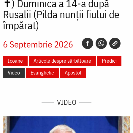
✝)
Duminica a 14-a după
Rusalii (Pilda nunții fiului de
împărat)
6 Septembrie 2026
Icoane
Articole despre sărbătoare
Predici
Video
Evanghelie
Apostol
VIDEO