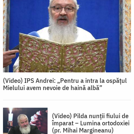
(Video) IPS Andrei: „Pentru a intra la ospățul
Mielului avem nevoie de haină albă”
(Video) Pilda nunții fiului de
împarat – Lumina ortodoxiei
(pr. Mihai Margineanu)