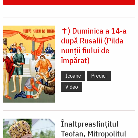
✝) Duminica a 14-a
după Rusalii (Pilda
nunții fiului de
împărat)
Icoane
Predici
Video
Înaltpreasfințitul
Teofan, Mitropolitul