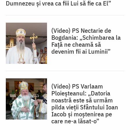
Dumnezeu și vrea ca fiii Lui să fie ca El”
(Video) PS Nectarie de
Bogdania: „Schimbarea la
Față ne cheamă să
devenim fii ai Luminii”
(Video) PS Varlaam
Ploieșteanul: „Datoria
noastră este să urmăm
pilda vieții Sfântului Ioan
Iacob și moștenirea pe
care ne-a lăsat-o”