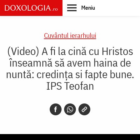
Skip
Meniu
to
main
Main
content
navigation
Cuvântul ierarhului
(Video) A fi la cină cu Hristos
înseamnă să avem haina de
nuntă: credința si fapte bune.
IPS Teofan