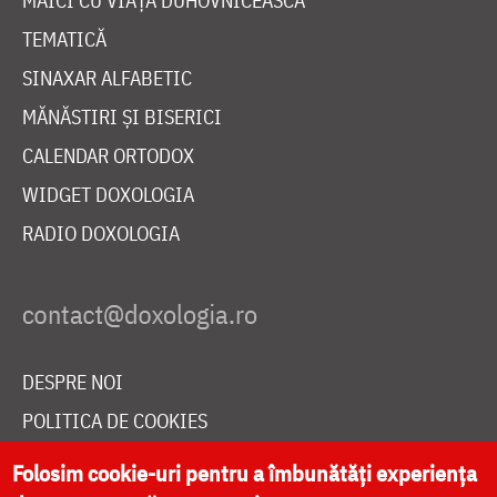
MAICI CU VIAȚĂ DUHOVNICEASCĂ
TEMATICĂ
SINAXAR ALFABETIC
MĂNĂSTIRI ȘI BISERICI
CALENDAR ORTODOX
WIDGET DOXOLOGIA
RADIO DOXOLOGIA
DESPRE NOI
POLITICA DE COOKIES
DONEAZĂ ONLINE PENTRU CATEDRALA NAȚIONALĂ
Folosim cookie-uri pentru a îmbunătăți experiența