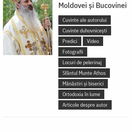
Moldovei și Bucovinei
Cuvinte ale autorului
Cuvinte duhovnicești
Predici
Video
Fotografii
Locuri de pelerinaj
Sfântul Munte Athos
Mănăstiri și biserici
Ortodoxia în lume
Articole despre autor