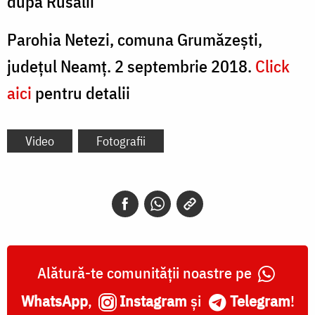
după Rusalii
Parohia Netezi, comuna Grumăzești,
județul Neamț. 2 septembrie 2018.
Click
aici
pentru detalii
Video
Fotografii
Alătură-te comunității noastre pe
WhatsApp
,
Instagram
și
Telegram
!