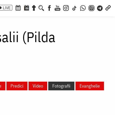
LIVE
06
lii (Pilda
e
Predici
Video
Fotografii
Evanghelie