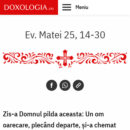
Skip
Meniu
to
main
Main
content
navigation
Ev. Matei 25, 14-30
Zis-a Domnul pilda aceasta: Un om
oarecare, plecând departe, și-a chemat