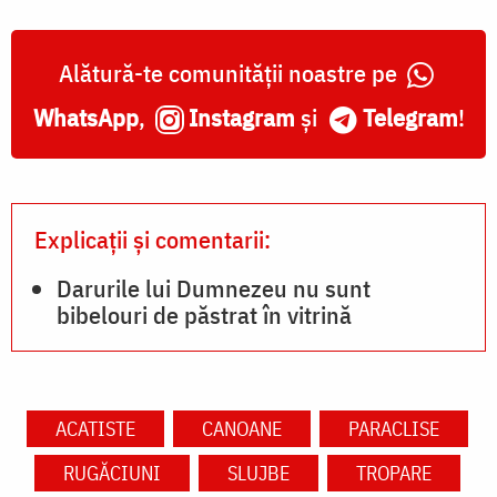
Alătură-te comunității noastre pe
WhatsApp
,
Instagram
și
Telegram
!
Explicații și comentarii:
Darurile lui Dumnezeu nu sunt
bibelouri de păstrat în vitrină
ACATISTE
CANOANE
PARACLISE
RUGĂCIUNI
SLUJBE
TROPARE