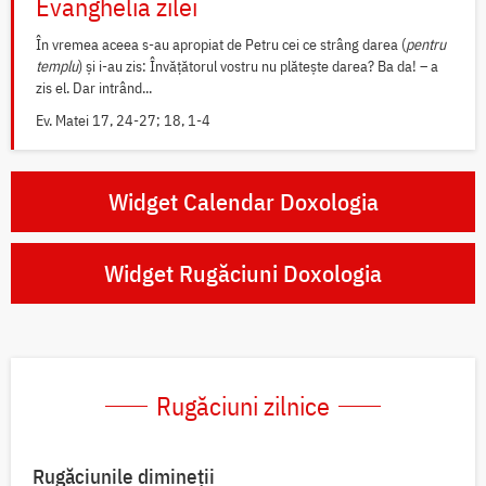
Evanghelia zilei
În vremea aceea s-au apropiat de Petru cei ce strâng darea (
pentru
templu
) și i-au zis: Învățătorul vostru nu plătește darea? Ba da! – a
zis el. Dar intrând...
Ev. Matei 17, 24-27; 18, 1-4
Widget Calendar Doxologia
Widget Rugăciuni Doxologia
Rugăciuni zilnice
Rugăciunile dimineții