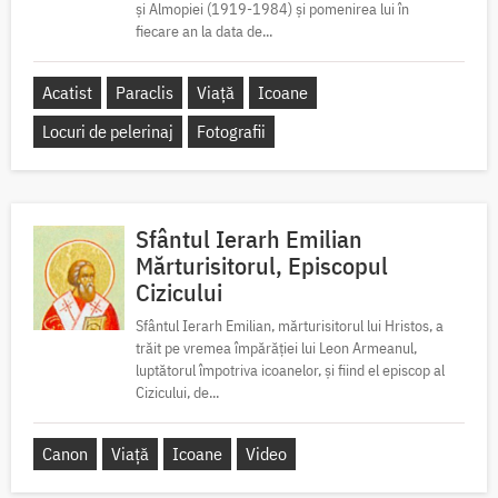
și Almopiei (1919-1984) și pomenirea lui în
fiecare an la data de...
Acatist
Paraclis
Viață
Icoane
Locuri de pelerinaj
Fotografii
Sfântul Ierarh Emilian
Mărturisitorul, Episcopul
Cizicului
Sfântul Ierarh Emilian, mărturisitorul lui Hristos, a
trăit pe vremea împărăției lui Leon Armeanul,
luptătorul împotriva icoanelor, și fiind el episcop al
Cizicului, de...
Canon
Viață
Icoane
Video