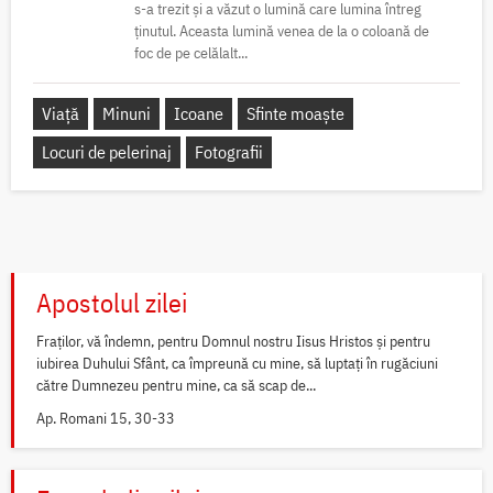
s-a trezit și a văzut o lumină care lumina întreg
ținutul. Aceasta lumină venea de la o coloană de
foc de pe celălalt...
Viață
Minuni
Icoane
Sfinte moaște
Locuri de pelerinaj
Fotografii
Apostolul zilei
Fraților, vă îndemn, pentru Domnul nostru Iisus Hristos și pentru
iubirea Duhului Sfânt, ca împreună cu mine, să luptați în rugăciuni
către Dumnezeu pentru mine, ca să scap de...
Ap. Romani 15, 30-33