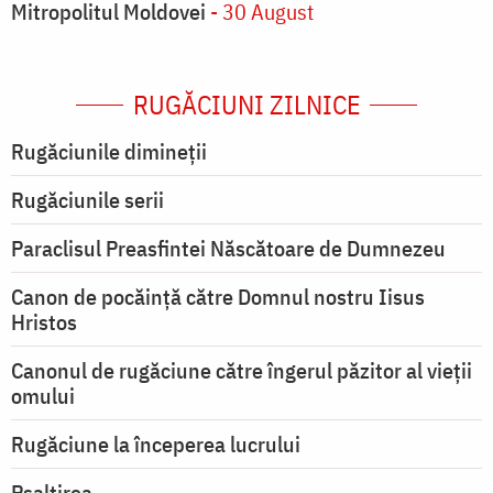
Mitropolitul Moldovei
- 30 August
RUGĂCIUNI ZILNICE
Rugăciunile dimineții
Rugăciunile serii
Paraclisul Preasfintei Născătoare de Dumnezeu
Canon de pocăință către Domnul nostru Iisus
Hristos
Canonul de rugăciune către îngerul păzitor al vieții
omului
Rugăciune la începerea lucrului
Psaltirea