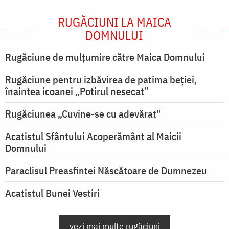
RUGĂCIUNI LA MAICA
DOMNULUI
Rugăciune de mulţumire către Maica Domnului
Rugăciune pentru izbăvirea de patima beției,
înaintea icoanei „Potirul nesecat”
Rugăciunea „Cuvine-se cu adevărat"
Acatistul Sfântului Acoperământ al Maicii
Domnului
Paraclisul Preasfintei Născătoare de Dumnezeu
Acatistul Bunei Vestiri
vezi mai multe rugăciuni