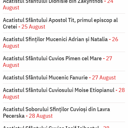
Acatistul Sfântului Dionisie din Zakynthos
- 24
August
Acatistul Sfântului Apostol Tit, primul episcop al
Cretei
- 25 August
Acatistul Sfinților Mucenici Adrian și Natalia
- 26
August
Acatistul Sfântului Cuvios Pimen cel Mare
- 27
August
Acatistul Sfântului Mucenic Fanurie
- 27 August
Acatistul Sfântului Cuviosului Moise Etiopianul
- 28
August
Acatistul Soborului Sfinților Cuvioși din Lavra
Pecerska
- 28 August