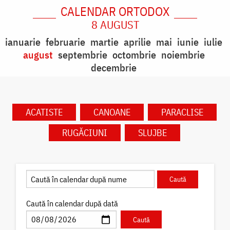
CALENDAR ORTODOX
8 AUGUST
ianuarie
februarie
martie
aprilie
mai
iunie
iulie
august
septembrie
octombrie
noiembrie
decembrie
ACATISTE
CANOANE
PARACLISE
RUGĂCIUNI
SLUJBE
Caută în calendar după dată