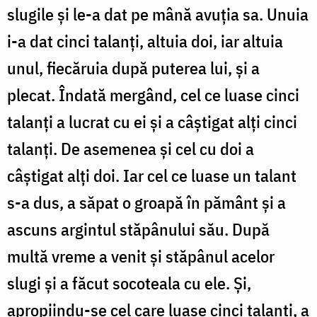
slugile și le-a dat pe mână avuția sa. Unuia
i-a dat cinci talanți, altuia doi, iar altuia
unul, fiecăruia după puterea lui, și a
plecat. Îndată mergând, cel ce luase cinci
talanți a lucrat cu ei și a câștigat alți cinci
talanți. De asemenea și cel cu doi a
câștigat alți doi. Iar cel ce luase un talant
s-a dus, a săpat o groapă în pământ și a
ascuns argintul stăpânului său. După
multă vreme a venit și stăpânul acelor
slugi și a făcut socoteala cu ele. Și,
apropiindu-se cel care luase cinci talanți, a