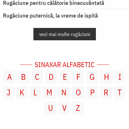
Rugăciune pentru călătorie binecuvântată
Rugăciune puternică, la vreme de ispită
vezi mai multe rugăciuni
SINAXAR ALFABETIC
A
B
C
D
E
F
G
H
I
J
K
L
M
N
O
P
R
T
U
V
Z