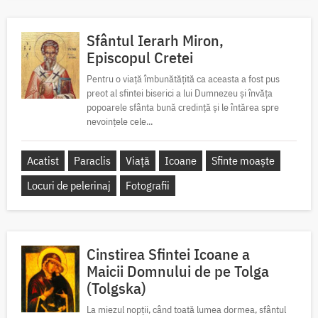
Sfântul Ierarh Miron,
Episcopul Cretei
Pentru o viață îmbunătățită ca aceasta a fost pus
preot al sfintei biserici a lui Dumnezeu și învăța
popoarele sfânta bună credință și le întărea spre
nevoințele cele...
Acatist
Paraclis
Viață
Icoane
Sfinte moaște
Locuri de pelerinaj
Fotografii
Cinstirea Sfintei Icoane a
Maicii Domnului de pe Tolga
(Tolgska)
La miezul nopții, când toată lumea dormea, sfântul