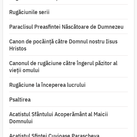
Rugăciunile serii
Paraclisul Preasfintei Născătoare de Dumnezeu
Canon de pocăință către Domnul nostru Iisus
Hristos
Canonul de rugăciune către îngerul păzitor al
vieții omului
Rugăciune la începerea lucrului
Psaltirea
Acatistul Sfântului Acoperământ al Maicii
Domnului
Acatistul Sfintei Cuvioase Parascheva