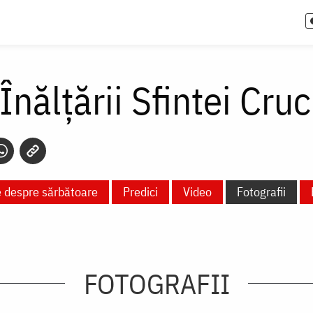
nălţării Sfintei Cruc
e despre sărbătoare
Predici
Video
Fotografii
FOTOGRAFII