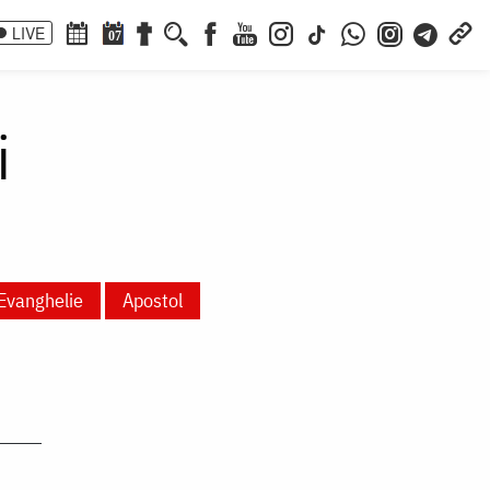
LIVE
07
i
Evanghelie
Apostol