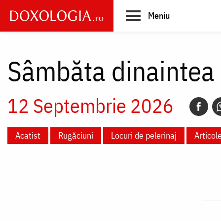
Skip
Meniu
to
main
Main
content
navigation
Sâmbăta dinaintea Î
12 Septembrie 2026
Acatist
Rugăciuni
Locuri de pelerinaj
Articol