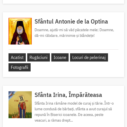
Sfântul Antonie de la Optina
Doamne, ajută-mi să văd păcatele mele; Doamne,
dă-mi răbdare, mărinimie şi blândeţe!
Acatist
Rugăciuni
Icoane
Locuri de pelerinaj
Fotografii
Sfânta Irina, Împărăteasa
Sfânta Irina rămâne model de curaj și tărie. Într-o
lume condusă de bărbați, sfânta a avut curajul să
repună în Biserici icoanele. De aceea, peste
veacuri, a rămas drept...