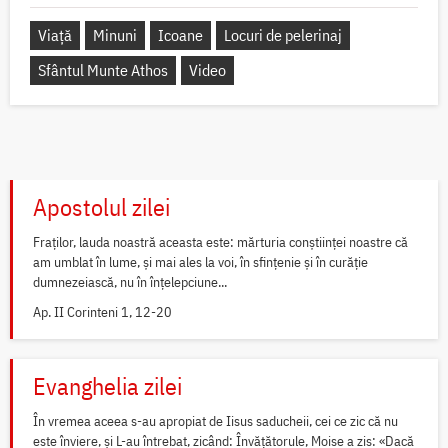
Viață
Minuni
Icoane
Locuri de pelerinaj
Sfântul Munte Athos
Video
Apostolul zilei
Fraților, lauda noastră aceasta este: mărturia conștiinței noastre că
am umblat în lume, și mai ales la voi, în sfințenie și în curăție
dumnezeiască, nu în înțelepciune...
Ap. II Corinteni 1, 12-20
Evanghelia zilei
În vremea aceea s-au apropiat de Iisus saducheii, cei ce zic că nu
este înviere, și L-au întrebat, zicând: Învățătorule, Moise a zis: «Dacă