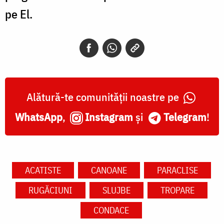
pe El.
Alătură-te comunității noastre pe
WhatsApp
,
Instagram
și
Telegram
!
ACATISTE
CANOANE
PARACLISE
RUGĂCIUNI
SLUJBE
TROPARE
CONDACE