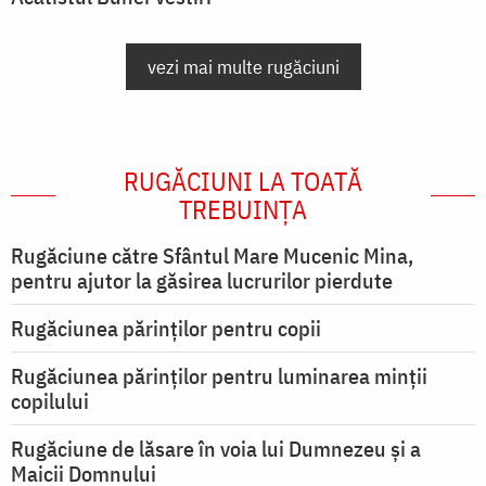
vezi mai multe rugăciuni
RUGĂCIUNI LA TOATĂ
TREBUINȚA
Rugăciune către Sfântul Mare Mucenic Mina,
pentru ajutor la găsirea lucrurilor pierdute
Rugăciunea părinților pentru copii
Rugăciunea părinților pentru luminarea minţii
copilului
Rugăciune de lăsare în voia lui Dumnezeu şi a
Maicii Domnului