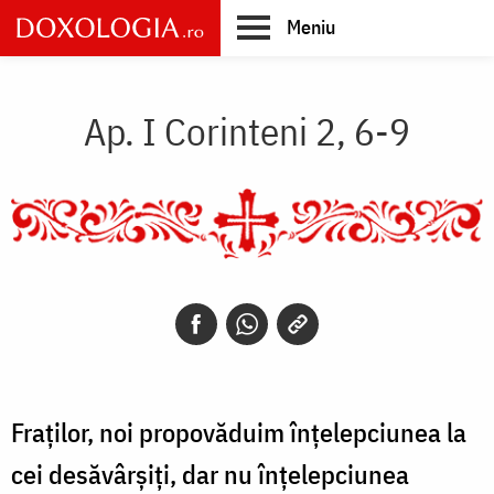
Skip
Meniu
to
main
Main
content
navigation
Ap. I Corinteni 2, 6-9
Fraților, noi propovăduim înțelepciunea la
cei desăvârșiți, dar nu înțelepciunea