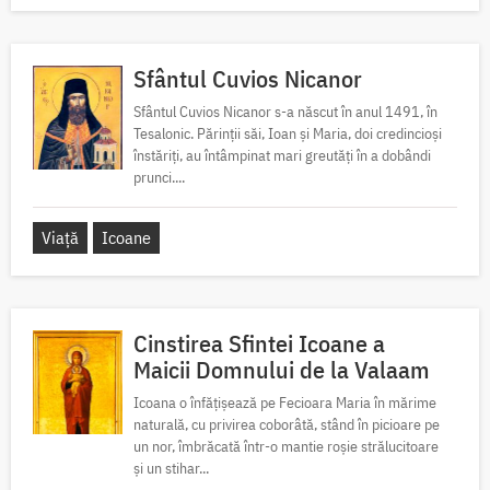
Sfântul Cuvios Nicanor
Sfântul Cuvios Nicanor s-a născut în anul 1491, în
Tesalonic. Părinții săi, Ioan și Maria, doi credincioși
înstăriți, au întâmpinat mari greutăți în a dobândi
prunci....
Viață
Icoane
Cinstirea Sfintei Icoane a
Maicii Domnului de la Valaam
Icoana o înfățișează pe Fecioara Maria în mărime
naturală, cu privirea coborâtă, stând în picioare pe
un nor, îmbrăcată într-o mantie roșie strălucitoare
și un stihar...