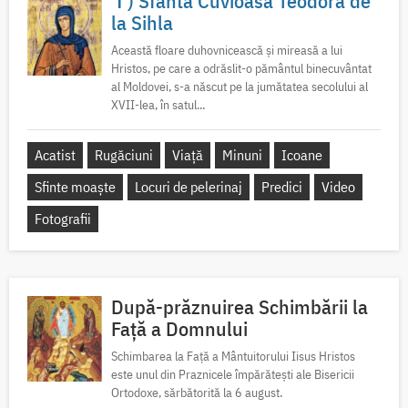
✝) Sfânta Cuvioasă Teodora de
la Sihla
Această floare duhovnicească și mireasă a lui
Hristos, pe care a odrăslit-o pământul binecuvântat
al Moldovei, s-a născut pe la jumătatea secolului al
XVII-lea, în satul...
Acatist
Rugăciuni
Viață
Minuni
Icoane
Sfinte moaște
Locuri de pelerinaj
Predici
Video
Fotografii
După-prăznuirea Schimbării la
Față a Domnului
Schimbarea la Față a Mântuitorului Iisus Hristos
este unul din Praznicele împărătești ale Bisericii
Ortodoxe, sărbătorită la 6 august.