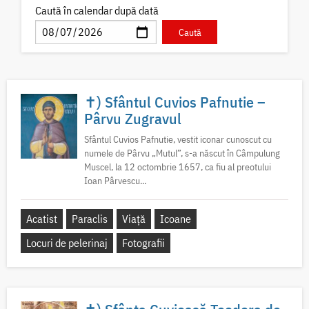
Caută în calendar după dată
✝) Sfântul Cuvios Pafnutie –
Pârvu Zugravul
Sfântul Cuvios Pafnutie, vestit iconar cunoscut cu
numele de Pârvu „Mutul”, s-a născut în Câmpulung
Muscel, la 12 octombrie 1657, ca fiu al preotului
Ioan Pârvescu...
Acatist
Paraclis
Viață
Icoane
Locuri de pelerinaj
Fotografii