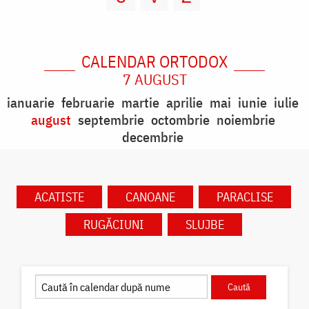
CALENDAR ORTODOX
7 AUGUST
ianuarie
februarie
martie
aprilie
mai
iunie
iulie
august
septembrie
octombrie
noiembrie
decembrie
ACATISTE
CANOANE
PARACLISE
RUGĂCIUNI
SLUJBE