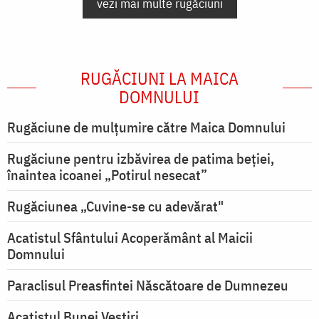
vezi mai multe rugăciuni
RUGĂCIUNI LA MAICA
DOMNULUI
Rugăciune de mulţumire către Maica Domnului
Rugăciune pentru izbăvirea de patima beției,
înaintea icoanei „Potirul nesecat”
Rugăciunea „Cuvine-se cu adevărat"
Acatistul Sfântului Acoperământ al Maicii
Domnului
Paraclisul Preasfintei Născătoare de Dumnezeu
Acatistul Bunei Vestiri