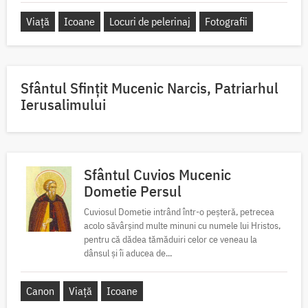
Viață
Icoane
Locuri de pelerinaj
Fotografii
Sfântul Sfinţit Mucenic Narcis, Patriarhul
Ierusalimului
Sfântul Cuvios Mucenic
Dometie Persul
Cuviosul Dometie intrând într-o peșteră, petrecea
acolo săvârșind multe minuni cu numele lui Hristos,
pentru că dădea tămăduiri celor ce veneau la
dânsul și îi aducea de...
Canon
Viață
Icoane