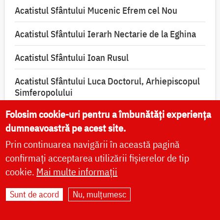
Acatistul Sfântului Mucenic Efrem cel Nou
Acatistul Sfântului Ierarh Nectarie de la Eghina
Acatistul Sfântului Ioan Rusul
Acatistul Sfântului Luca Doctorul, Arhiepiscopul
Simferopolului
Folosim cookie-uri pentru a îmbunătăți experiența
Acatistul Sfântului Mare Mucenic Mina
dumneavoastră pe acest site.
Acatistul Sfântului Sfințit Mucenic Ciprian,
Prin continuarea navigării în această pagină
izbăvitorul de vrăji, blesteme și de toată lucrarea
confirmați acceptarea utilizării fișierelor de tip
diavolească
cookie.
Mai multe informații
Sunt de acord
Nu, mulțumesc