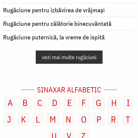
Rugăciune pentru izbăvirea de vrăjmași
Rugăciune pentru călătorie binecuvântată
Rugăciune puternică, la vreme de ispită
vezi mai multe rugăciuni
SINAXAR ALFABETIC
A
B
C
D
E
F
G
H
I
J
K
L
M
N
O
P
R
T
U
V
Z