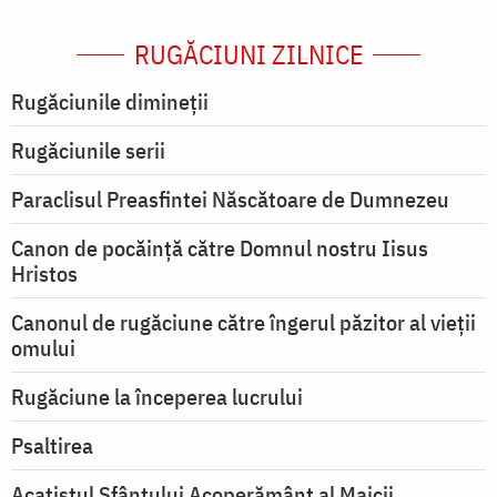
RUGĂCIUNI ZILNICE
Rugăciunile dimineții
Rugăciunile serii
Paraclisul Preasfintei Născătoare de Dumnezeu
Canon de pocăință către Domnul nostru Iisus
Hristos
Canonul de rugăciune către îngerul păzitor al vieții
omului
Rugăciune la începerea lucrului
Psaltirea
Acatistul Sfântului Acoperământ al Maicii