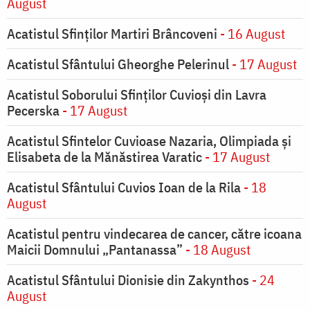
August
Acatistul Sfinților Martiri Brâncoveni
- 16 August
Acatistul Sfântului Gheorghe Pelerinul
- 17 August
Acatistul Soborului Sfinților Cuvioși din Lavra
Pecerska
- 17 August
Acatistul Sfintelor Cuvioase Nazaria, Olimpiada și
Elisabeta de la Mănăstirea Varatic
- 17 August
Acatistul Sfântului Cuvios Ioan de la Rila
- 18
August
Acatistul pentru vindecarea de cancer, către icoana
Maicii Domnului „Pantanassa”
- 18 August
Acatistul Sfântului Dionisie din Zakynthos
- 24
August