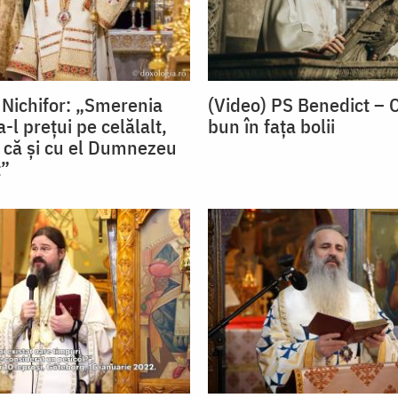
 Nichifor: „Smerenia
(Video) PS Benedict – 
l prețui pe celălalt,
bun în fața bolii
 că și cu el Dumnezeu
t”