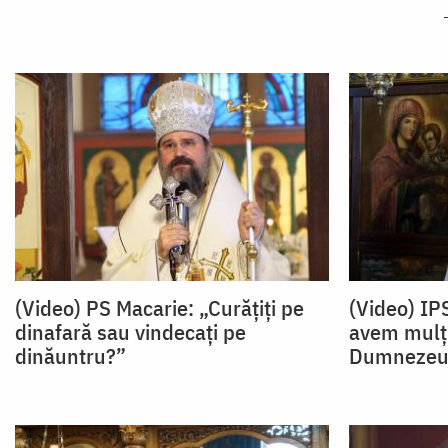
(Video) PS Macarie: „Curățiți pe
(Video) IP
dinafară sau vindecați pe
avem mulț
dinăuntru?”
Dumnezeu