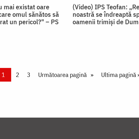
u mai existat oare
(Video) IPS Teofan: „R
 care omul sănătos să
noastră se îndreaptă s
rat un pericol?" – PS
oamenii trimiși de Du
Current page
1
Page
2
Page
3
Next page
Următoarea pagină
Last page
Ultima pagină 