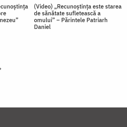
ecunoștința
(Video) „Recunoștința este starea
pre
de sănătate sufletească a
mnezeu”
omului” – Părintele Patriarh
Daniel
»