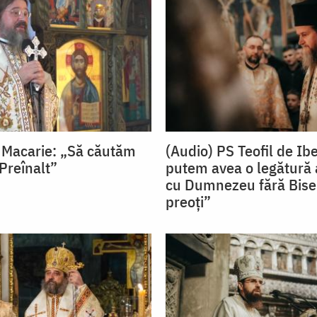
 Macarie: „Să căutăm
(Audio) PS Teofil de Ib
Preînalt”
putem avea o legătură 
cu Dumnezeu fără Biser
preoți”