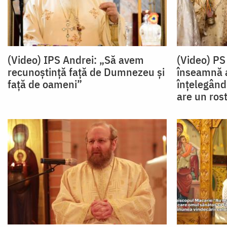
(Video) IPS Andrei: „Să avem
(Video) PS
recunoștință față de Dumnezeu și
înseamnă a-
față de oameni”
înțelegând
are un ros