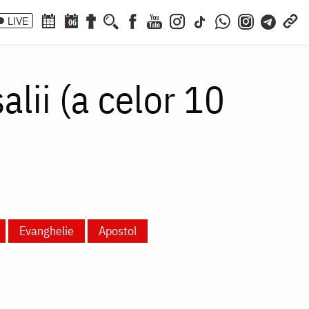
LIVE
06
lii (a celor 10
Evanghelie
Apostol