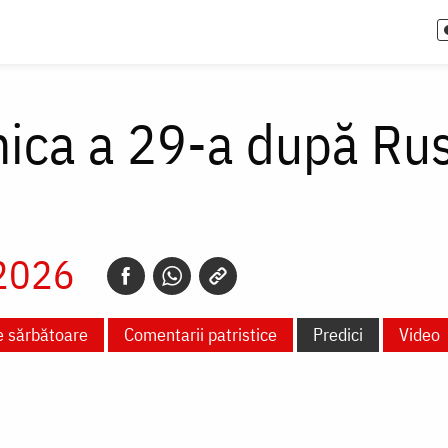
ica a 29-a după Rusa
 2026
e sărbătoare
Comentarii patristice
Predici
Video