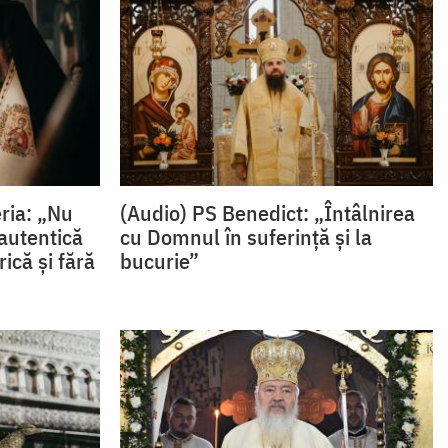
eria: „Nu
(Audio) PS Benedict: „Întâlnirea
autentică
cu Domnul în suferință și la
ică și fără
bucurie”