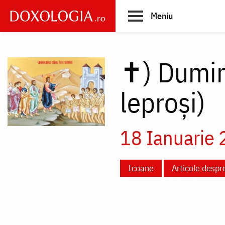
Skip
Meniu
to
main
Main
content
navigation
✝)
Dumin
leproși)
18 Ianuarie
Icoane
Articole despr