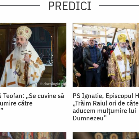
PREDICI
S Teofan: „Se cuvine să
PS Ignatie, Episcopul H
umire către
„Trăim Raiul ori de câte
”
aducem mulțumire lui
Dumnezeu”