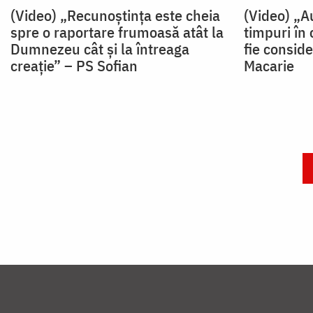
(Video) „Recunoștința este cheia
(Video) „A
spre o raportare frumoasă atât la
timpuri în
Dumnezeu cât și la întreaga
fie conside
creație” – PS Sofian
Macarie
Paginare