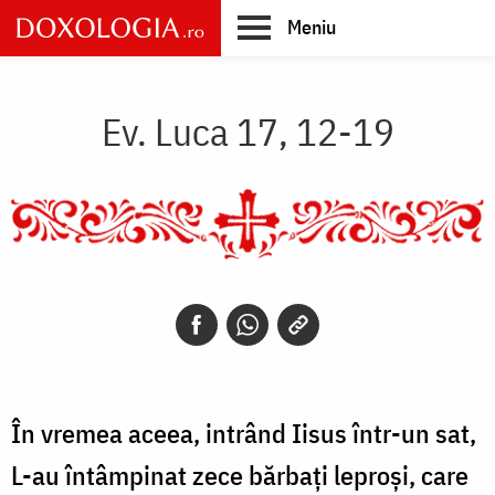
Skip
Meniu
to
main
Main
content
navigation
Ev. Luca 17, 12-19
În vremea aceea, intrând Iisus într-un sat,
L-au întâmpinat zece bărbați leproși, care