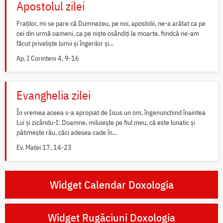
Apostolul zilei
Fraților, mi se pare că Dumnezeu, pe noi, apostolii, ne-a arătat ca pe
cei din urmă oameni, ca pe niște osândiți la moarte, fiindcă ne-am
făcut priveliște lumii și îngerilor și...
Ap. I Corinteni 4, 9-16
Evanghelia zilei
În vremea aceea s-a apropiat de Iisus un om, îngenunchind înaintea
Lui și zicându-I: Doamne, miluiește pe fiul meu, că este lunatic și
pătimește rău, căci adesea cade în...
Ev. Matei 17, 14-23
Widget Calendar Doxologia
Widget Rugăciuni Doxologia