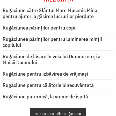
Rugăciune către Sfântul Mare Mucenic Mina,
pentru ajutor la găsirea lucrurilor pierdute
Rugăciunea părinților pentru copii
Rugăciunea părinților pentru luminarea minţii
copilului
Rugăciune de lăsare în voia lui Dumnezeu şi a
Maicii Domnului
Rugăciune pentru izbăvirea de vrăjmași
Rugăciune pentru călătorie binecuvântată
Rugăciune puternică, la vreme de ispită
vezi mai multe rugăciuni