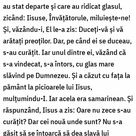
au stat departe și care au ridicat glasul,
zicând: Iisuse, Învățătorule, miluiește-ne!
Și, văzându-i, El le-a zis: Duceți-vă și vă
arătați preoților. Dar, pe când ei se duceau,
s-au curățit. Iar unul dintre ei, văzând că
s-a vindecat, s-a întors, cu glas mare
slăvind pe Dumnezeu. Și a căzut cu fața la
pământ la picioarele lui Iisus,
mulțumindu-I. Iar acela era samarinean. Și
răspunzând, Iisus a zis: Oare nu zece s-au
curățit? Dar cei nouă unde sunt? Nu s-a
găsit să se întoarcă să dea slavă lui