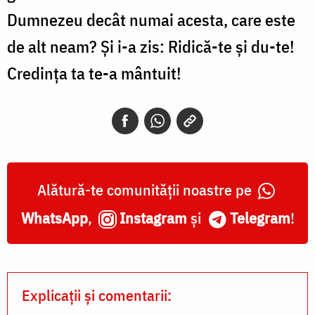
Dumnezeu decât numai acesta, care este
de alt neam? Și i-a zis: Ridică-te și du-te!
Credința ta te-a mântuit!
Alătură-te comunității noastre pe
WhatsApp
,
Instagram
și
Telegram
!
Explicații și comentarii: