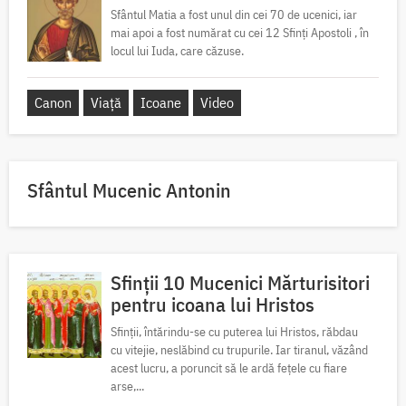
Sfântul Matia a fost unul din cei 70 de ucenici, iar
mai apoi a fost numărat cu cei 12 Sfinți Apostoli , în
locul lui Iuda, care căzuse.
Canon
Viață
Icoane
Video
Sfântul Mucenic Antonin
Sfinții 10 Mucenici Mărturisitori
pentru icoana lui Hristos
Sfinții, întărindu-se cu puterea lui Hristos, răbdau
cu vitejie, neslăbind cu trupurile. Iar tiranul, văzând
acest lucru, a poruncit să le ardă fețele cu fiare
arse,...