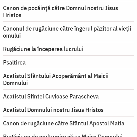
Canon de pocăință către Domnul nostru Iisus
Hristos
Canonul de rugăciune către îngerul păzitor al vieții
omului
Rugăciune la începerea lucrului
Psaltirea
Acatistul Sfântului Acoperământ al Maicii
Domnului
Acatistul Sfintei Cuvioase Parascheva
Acatistul Domnului nostru Iisus Hristos
Canon de rugăciune către Sfântul Apostol Matia
Rugăciune de mulţumire către Maica Domnului