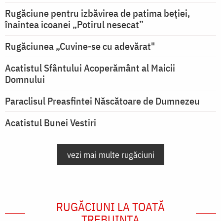
Rugăciune pentru izbăvirea de patima beției,
înaintea icoanei „Potirul nesecat”
Rugăciunea „Cuvine-se cu adevărat"
Acatistul Sfântului Acoperământ al Maicii
Domnului
Paraclisul Preasfintei Născătoare de Dumnezeu
Acatistul Bunei Vestiri
vezi mai multe rugăciuni
RUGĂCIUNI LA TOATĂ
TREBUINȚA