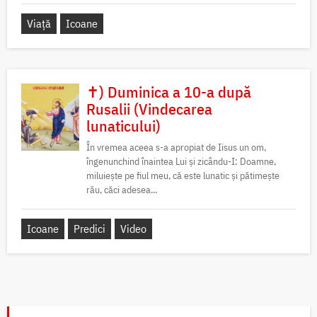
Viață
Icoane
✝) Duminica a 10-a după
Rusalii (Vindecarea
lunaticului)
În vremea aceea s-a apropiat de Iisus un om,
îngenunchind înaintea Lui și zicându-I: Doamne,
miluiește pe fiul meu, că este lunatic și pătimește
rău, căci adesea...
Icoane
Predici
Video