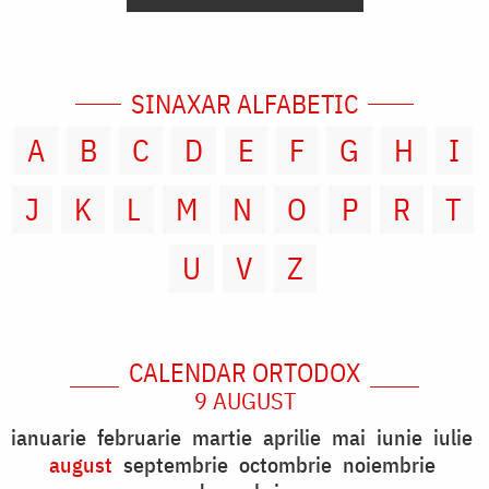
SINAXAR ALFABETIC
A
B
C
D
E
F
G
H
I
J
K
L
M
N
O
P
R
T
U
V
Z
CALENDAR ORTODOX
9 AUGUST
ianuarie
februarie
martie
aprilie
mai
iunie
iulie
august
septembrie
octombrie
noiembrie