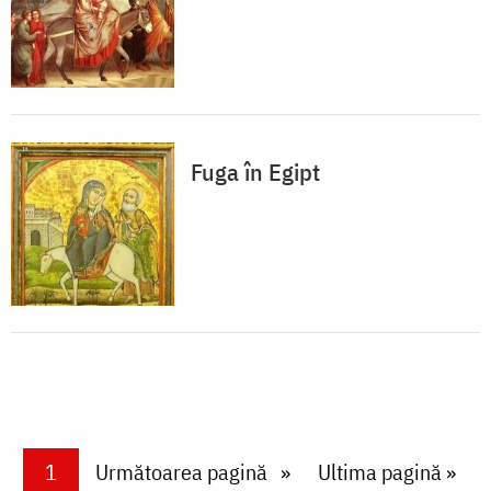
Fuga în Egipt
Paginare
Current page
1
Next page
Următoarea pagină
Last page
Ultima pagină »