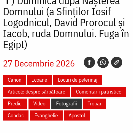
✝)
Duminica după Nașterea
Domnului (a Sfinților Iosif
Logodnicul, David Prorocul și
Iacob, ruda Domnului. Fuga în
Egipt)
27 Decembrie 2026
Canon
Icoane
Locuri de pelerinaj
Articole despre sărbătoare
Comentarii patristice
Predici
Video
Fotografii
Tropar
Condac
Evanghelie
Apostol