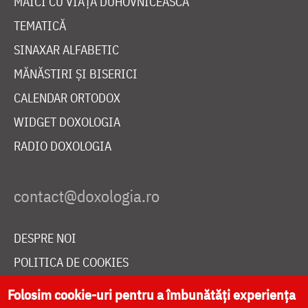
MAICI CU VIAȚĂ DUHOVNICEASCĂ
TEMATICĂ
SINAXAR ALFABETIC
MĂNĂSTIRI ȘI BISERICI
CALENDAR ORTODOX
WIDGET DOXOLOGIA
RADIO DOXOLOGIA
DESPRE NOI
POLITICA DE COOKIES
DONEAZĂ ONLINE PENTRU CATEDRALA NAȚIONALĂ
Folosim cookie-uri pentru a îmbunătăți experiența