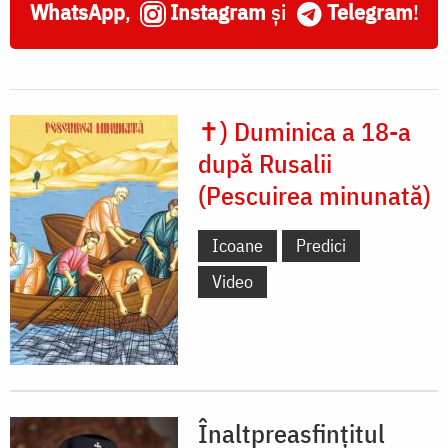
WhatsApp
,
Instagram
și
Telegram
!
✝) Duminica a 18-a
după Rusalii
(Pescuirea minunată)
Icoane
Predici
Video
Înaltpreasfințitul