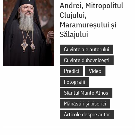
Andrei, Mitropolitul
Clujului,
Maramureșului și
Sălajului
Cuvinte ale autorului
Cuvinte duhovnicești
Predici
Video
Fotografii
Sfântul Munte Athos
Mănăstiri și biserici
Articole despre autor