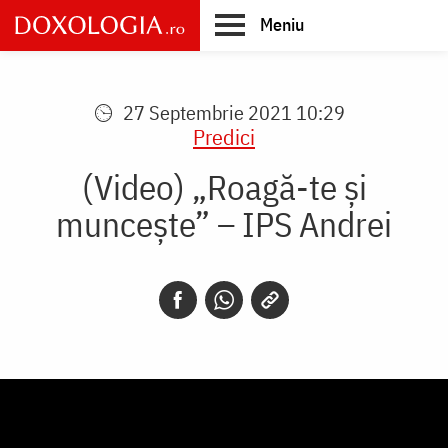
Skip
Meniu
to
main
Main
content
navigation
27 Septembrie 2021 10:29
Predici
(Video) „Roagă-te și
muncește” – IPS Andrei