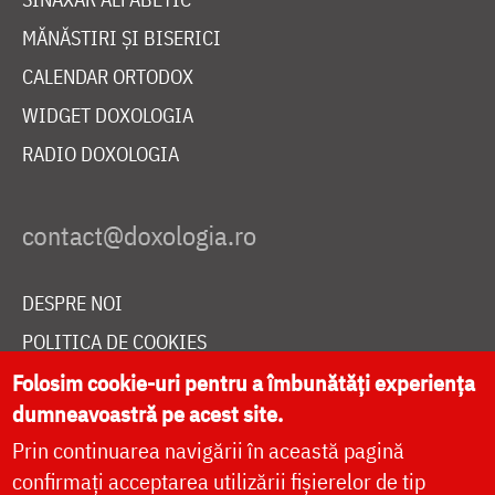
MĂNĂSTIRI ȘI BISERICI
CALENDAR ORTODOX
WIDGET DOXOLOGIA
RADIO DOXOLOGIA
DESPRE NOI
POLITICA DE COOKIES
DONEAZĂ ONLINE PENTRU CATEDRALA NAȚIONALĂ
Folosim cookie-uri pentru a îmbunătăți experiența
dumneavoastră pe acest site.
Prin continuarea navigării în această pagină
LIVE
confirmați acceptarea utilizării fișierelor de tip