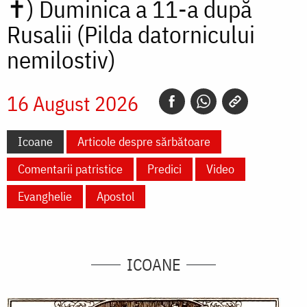
✝)
Duminica a 11-a după
Rusalii (Pilda datornicului
nemilostiv)
16 August 2026
Icoane
Articole despre sărbătoare
Comentarii patristice
Predici
Video
Evanghelie
Apostol
ICOANE