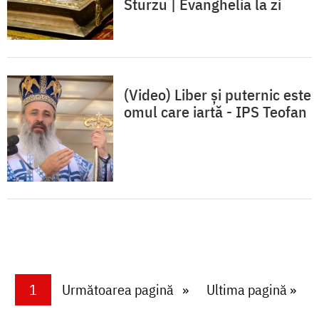
Sturzu | Evanghelia la zi
(Video) Liber și puternic este
omul care iartă - IPS Teofan
Paginare
Current page
1
Next page
Următoarea pagină
Last page
Ultima pagină »