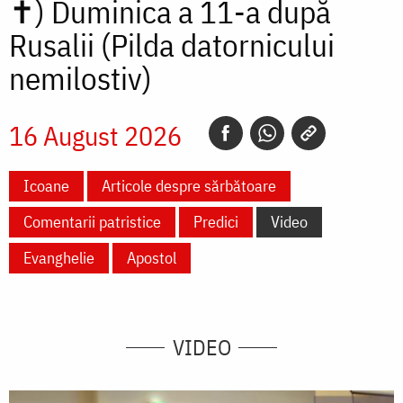
✝)
Duminica a 11-a după
Rusalii (Pilda datornicului
nemilostiv)
16 August 2026
Icoane
Articole despre sărbătoare
Comentarii patristice
Predici
Video
Evanghelie
Apostol
VIDEO