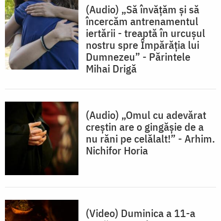
(Audio) „Să învățăm și să
încercăm antrenamentul
iertării - treaptă în urcuşul
nostru spre Împărăţia lui
Dumnezeu” - Părintele
Mihai Drigă
(Audio) „Omul cu adevărat
creștin are o gingășie de a
nu răni pe celălalt!” - Arhim.
Nichifor Horia
(Video) Duminica a 11-a