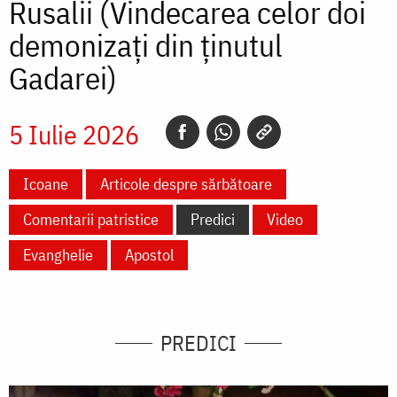
Rusalii (Vindecarea celor doi
demonizați din ținutul
Gadarei)
5 Iulie 2026
Icoane
Articole despre sărbătoare
Comentarii patristice
Predici
Video
Evanghelie
Apostol
PREDICI