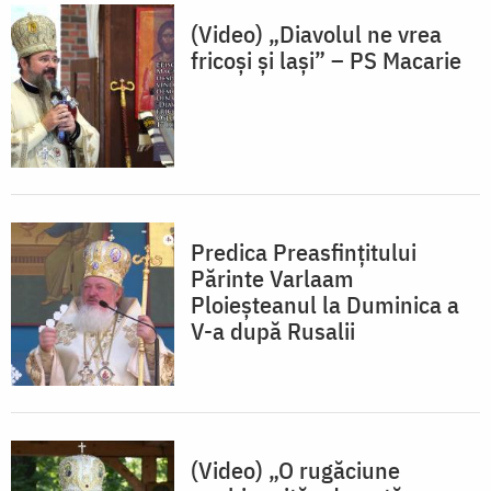
(Video) „Diavolul ne vrea
fricoși și lași” – PS Macarie
Predica Preasfințitului
Părinte Varlaam
Ploieșteanul la Duminica a
V-a după Rusalii
(Video) „O rugăciune