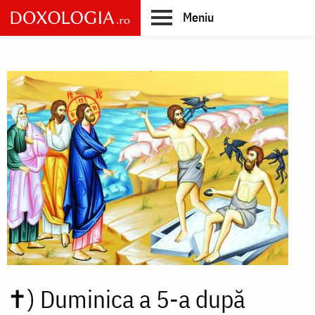
Skip
Meniu
to
main
Main
content
navigation
✝)
Duminica a 5-a după