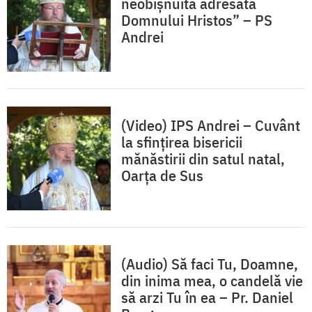
neobișnuită adresată
Domnului Hristos” – PS
Andrei
(Video) IPS Andrei – Cuvânt
la sfințirea bisericii
mănăstirii din satul natal,
Oarța de Sus
(Audio) Să faci Tu, Doamne,
din inima mea, o candelă vie
să arzi Tu în ea – Pr. Daniel