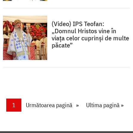
(Video) IPS Teofan:
„Domnul Hristos vine în
viața celor cuprinși de multe
păcate”
Paginare
Current page
1
Next page
Următoarea pagină
Last page
Ultima pagină »