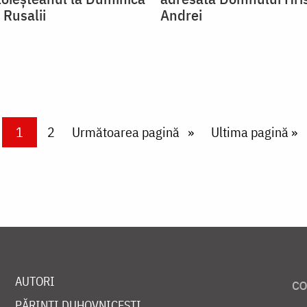
 Rusalii
Andrei
Current page
1
Page
2
Next page
Următoarea pagină
Last page
Ultima pagină »
AUTORI
PĂRINȚI DUHOVNICEȘTI