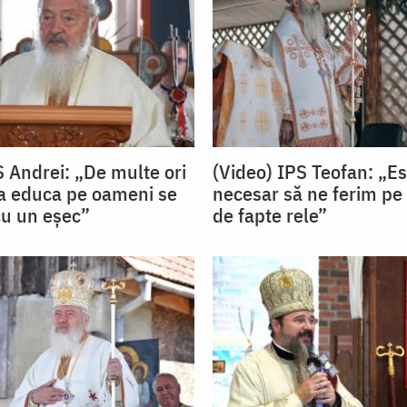
S Andrei: „De multe ori
(Video) IPS Teofan: „Es
 a educa pe oameni se
necesar să ne ferim pe 
cu un eșec”
de fapte rele”