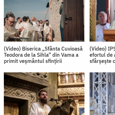
(Video) Biserica „Sfânta Cuvioasă
(Video) IP
Teodora de la Sihla” din Vama a
efortul de
primit veșmântul sfințirii
sfârșește 