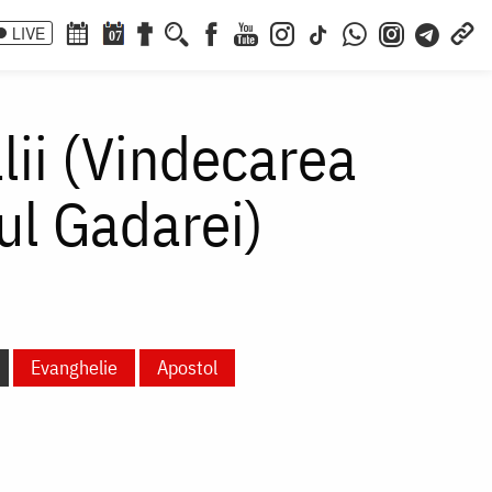
LIVE
07
ii (Vindecarea
ul Gadarei)
Evanghelie
Apostol