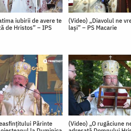
tima iubirii de avere te
(Video) „Diavolul ne vre
ză de Hristos” – IPS
lași” – PS Macarie
asfințitului Părinte
(Video) „O rugăciune n
oieșteanul la Duminica
adresată Domnului Hri