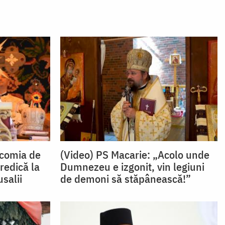
ăcomia de
(Video) PS Macarie: „Acolo unde
redică la
Dumnezeu e izgonit, vin legiuni
salii
de demoni să stăpânească!”