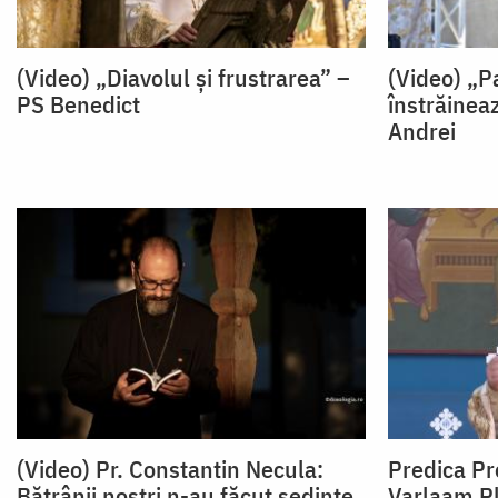
(Video) „Diavolul și frustrarea” –
(Video) „Pa
PS Benedict
înstrăinea
Andrei
(Video) Pr. Constantin Necula:
Predica Pre
Bătrânii noștri n-au făcut ședințe
Varlaam Pl