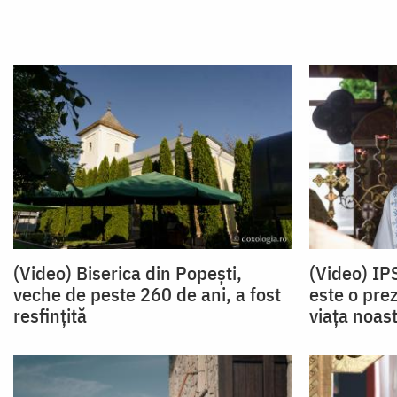
(Video) Biserica din Popești,
(Video) IP
veche de peste 260 de ani, a fost
este o prez
resfințită
viața noas