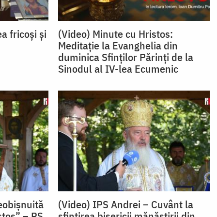
a fricoși și
(Video) Minute cu Hristos:
Meditație la Evanghelia din
duminica Sfinților Părinți de la
Sinodul al IV-lea Ecumenic
eobișnuită
(Video) IPS Andrei – Cuvânt la
stos” – PS
sfințirea bisericii mănăstirii din