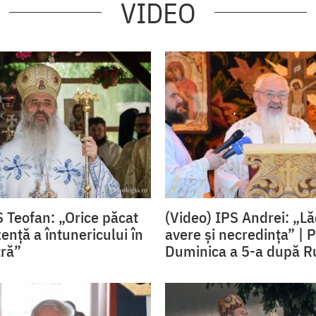
VIDEO
S Teofan: „Orice păcat
(Video) IPS Andrei: „L
ență a întunericului în
avere și necredința” | P
tră”
Duminica a 5-a după Ru