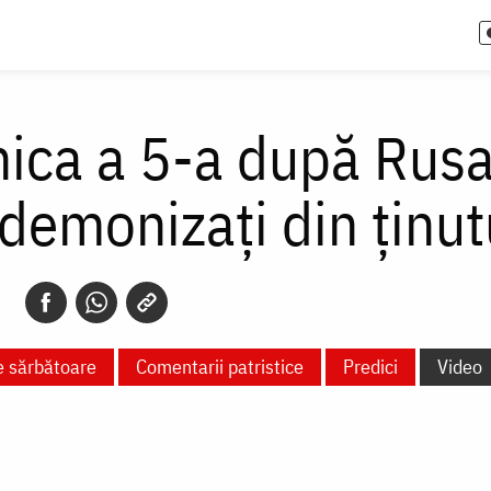
ica a 5-a după Rusal
 demonizați din ținut
e sărbătoare
Comentarii patristice
Predici
Video