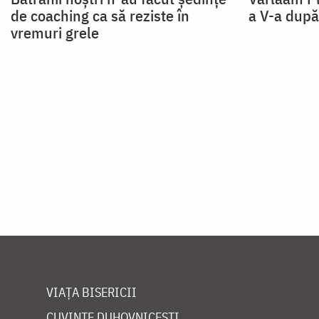
de coaching ca să reziste în
a V-a după
vremuri grele
Paginare
VIAȚA BISERICII
CUVINTE DUHOVNICEȘTI