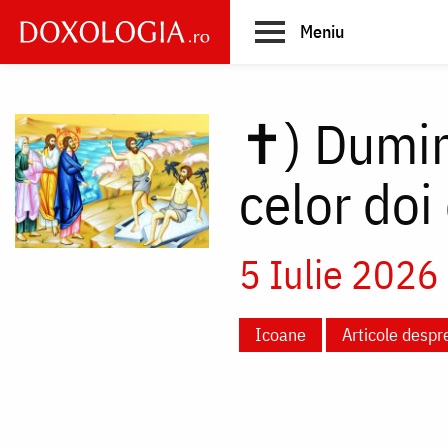
Skip
Meniu
to
main
Main
content
navigation
✝)
Dumin
celor doi
5 Iulie 2026
Icoane
Articole despr