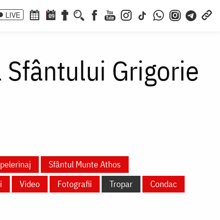
LIVE
09
 Sfântului Grigorie
pelerinaj
Sfântul Munte Athos
i
Video
Fotografii
Tropar
Condac