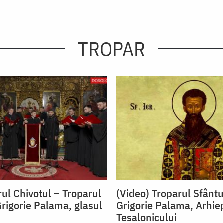
TROPAR
rul Chivotul – Troparul
(Video) Troparul Sfântu
Grigorie Palama, glasul
Grigorie Palama, Arhie
Tesalonicului