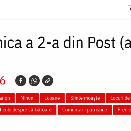
ca a 2-a din Post (a
26
anon
Minuni
Icoane
Sfinte moaște
Locuri de 
ticole despre sărbătoare
Comentarii patristice
Predic