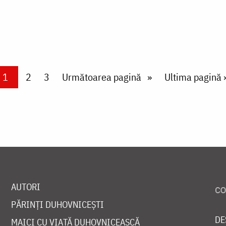
Current page
1
Page
2
Page
3
Next page
Următoarea pagină
Last page
Ultima pagină 
AUTORI
PĂRINȚI DUHOVNICEȘTI
DE
MAICI CU VIAȚĂ DUHOVNICEASCĂ