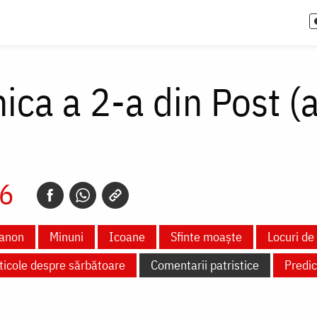
ca a 2-a din Post (a
26
anon
Minuni
Icoane
Sfinte moaște
Locuri de 
ticole despre sărbătoare
Comentarii patristice
Predic