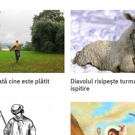
ată cine este plătit
Diavolul risipeşte turm
ispitire