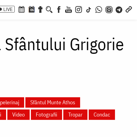
LIVE
06
 Sfântului Grigorie
pelerinaj
Sfântul Munte Athos
i
Video
Fotografii
Tropar
Condac