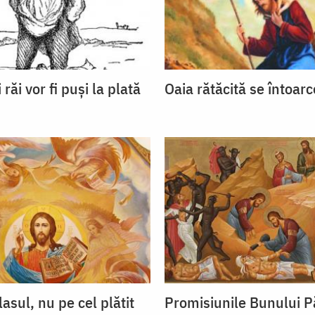
 răi vor fi puşi la plată
Oaia rătăcită se întoarc
lasul, nu pe cel plătit
Promisiunile Bunului P