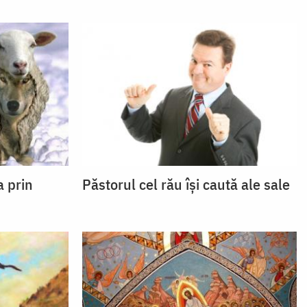
a prin
Păstorul cel rău își caută ale sale