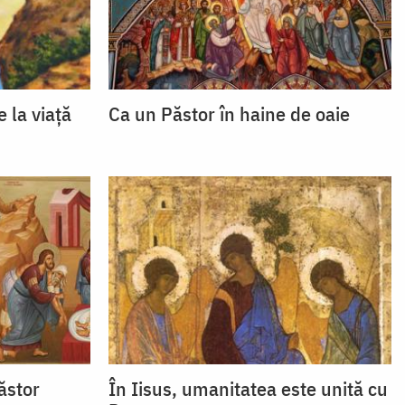
e la viaţă
Ca un Păstor în haine de oaie
ăstor
În Iisus, umanitatea este unită cu