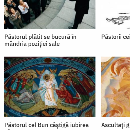
Păstorul plătit se bucură în
Păstorii cei
mândria poziţiei sale
Păstorul cel Bun câştigă iubirea
Ascultaţi g