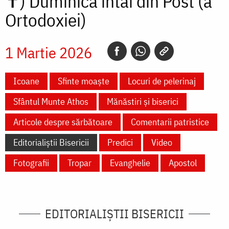
✝)
Duminica întâi din Post (a
Ortodoxiei)
1 Martie 2026
Icoane
Sfinte moaște
Locuri de pelerinaj
Sfântul Munte Athos
Mănăstiri și biserici
Articole despre sărbătoare
Comentarii patristice
Editorialiștii Bisericii
Predici
Video
Fotografii
Tropar
Evanghelie
Apostol
EDITORIALIȘTII BISERICII