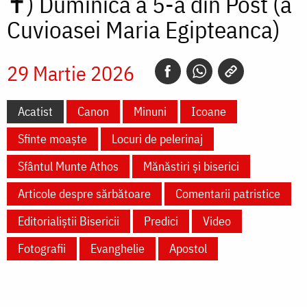
✝)
Duminica a 5-a din Post (a
Cuvioasei Maria Egipteanca)
29 Martie 2026
Acatist
Canon
Minuni
Icoane
Sfinte moaște
Locuri de pelerinaj
Sfântul Munte Athos
Mănăstiri și biserici
Articole despre sărbătoare
Comentarii patristice
Editorialiștii Bisericii
Predici
Video
Fotografii
Evanghelie
Apostol