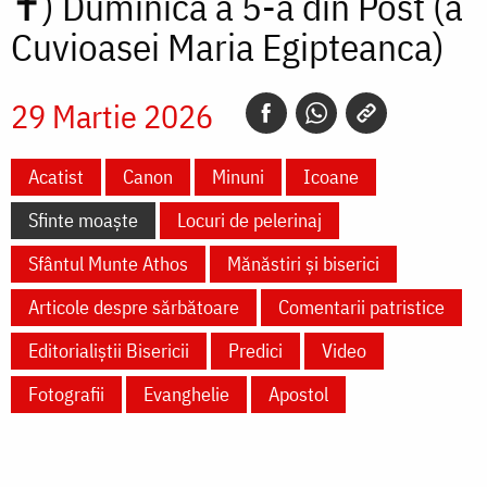
✝)
Duminica a 5-a din Post (a
Cuvioasei Maria Egipteanca)
29 Martie 2026
Acatist
Canon
Minuni
Icoane
Sfinte moaște
Locuri de pelerinaj
Sfântul Munte Athos
Mănăstiri și biserici
Articole despre sărbătoare
Comentarii patristice
Editorialiștii Bisericii
Predici
Video
Fotografii
Evanghelie
Apostol