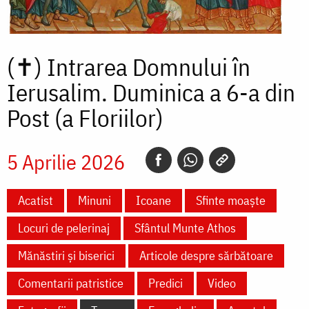
(✝)
Intrarea Domnului în
Ierusalim. Duminica a 6-a din
Post (a Floriilor)
5 Aprilie 2026
Acatist
Minuni
Icoane
Sfinte moaște
Locuri de pelerinaj
Sfântul Munte Athos
Mănăstiri și biserici
Articole despre sărbătoare
Comentarii patristice
Predici
Video