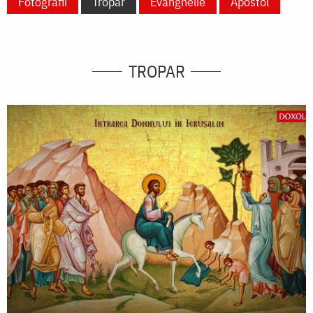
Fotografii
Tropar
Evanghelie
Apostol
TROPAR