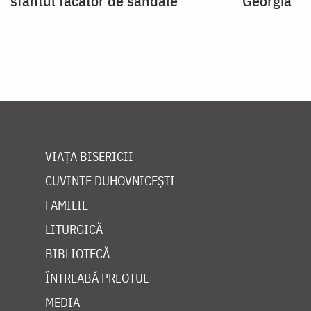
sfântul făcător de sandale
Georgia
VIAȚA BISERICII
CUVINTE DUHOVNICEȘTI
FAMILIE
LITURGICĂ
BIBLIOTECĂ
ÎNTREABĂ PREOTUL
MEDIA