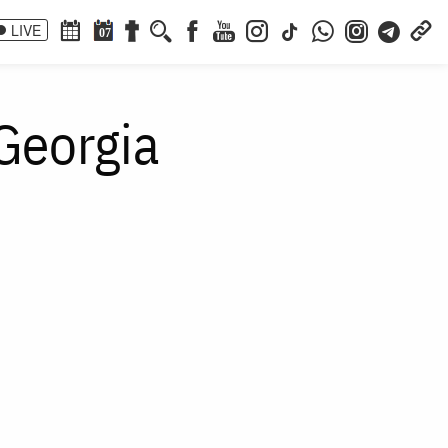
LIVE
07
 Georgia