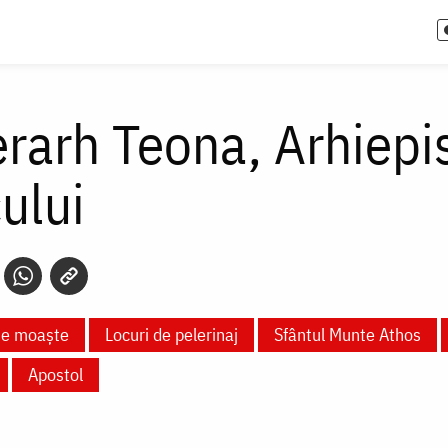
erarh Teona, Arhiepi
ului
te moaște
Locuri de pelerinaj
Sfântul Munte Athos
Apostol