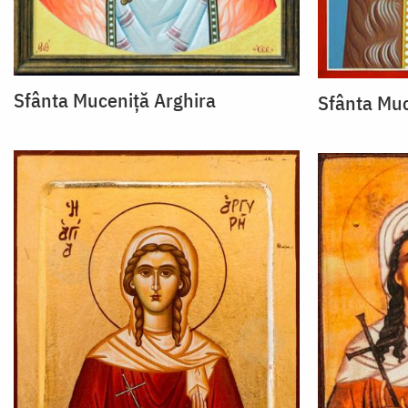
Sfânta Muceniță Arghira
Sfânta Muc