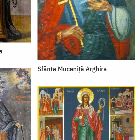
a
Sfânta Muceniță Arghira