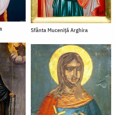
a
Sfânta Muceniță Arghira