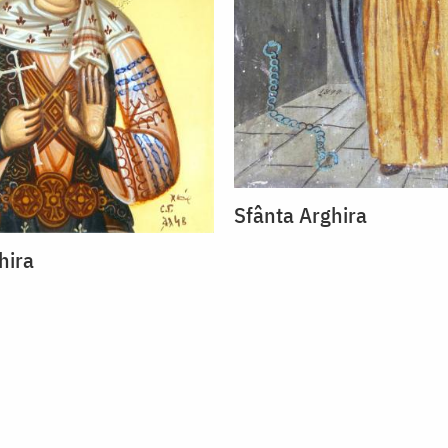
Sfânta Arghira
hira