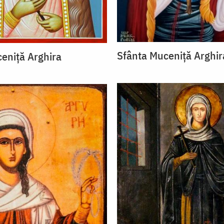
Sfânta Muceniță Arghir
eniță Arghira