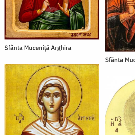
Sfânta Muceniță Arghira
Sfânta Muc