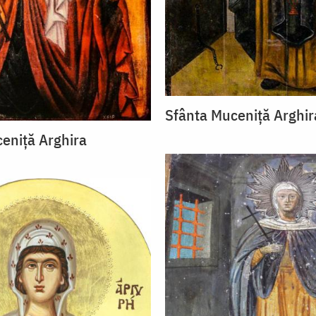
Sfânta Muceniță Arghir
eniță Arghira