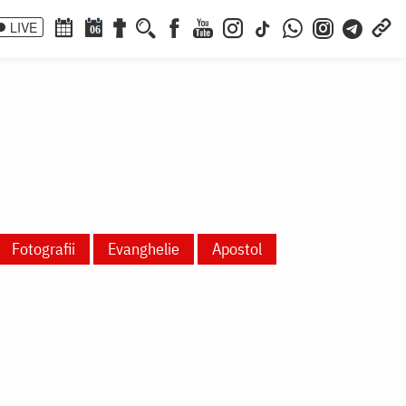
LIVE
06
Fotografii
Evanghelie
Apostol