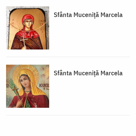
Sfânta Muceniță Marcela
Sfânta Muceniță Marcela