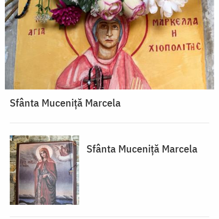
Sfânta Muceniță Marcela
Sfânta Muceniță Marcela