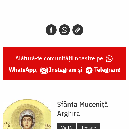
Alătură-te comunității noastre pe
WhatsApp
,
Instagram
și
Telegram
!
Sfânta Muceniță
Arghira
Viață
Icoane