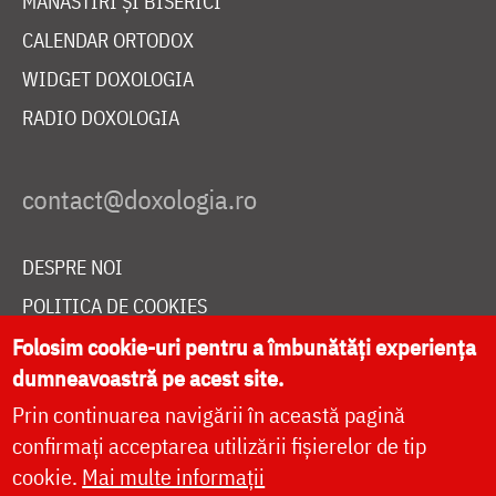
MĂNĂSTIRI ȘI BISERICI
CALENDAR ORTODOX
WIDGET DOXOLOGIA
RADIO DOXOLOGIA
DESPRE NOI
POLITICA DE COOKIES
DONEAZĂ ONLINE PENTRU CATEDRALA NAȚIONALĂ
Folosim cookie-uri pentru a îmbunătăți experiența
dumneavoastră pe acest site.
Prin continuarea navigării în această pagină
LIVE
confirmați acceptarea utilizării fișierelor de tip
cookie.
Mai multe informații