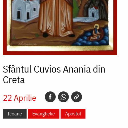
Sfântul Cuvios Anania din
Creta
22 Aprilie
Icoane
Evanghelie
Apostol