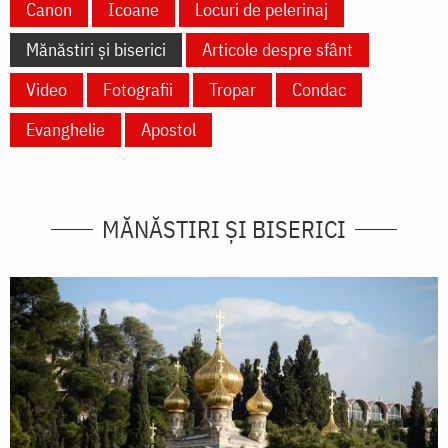
Canon
Icoane
Locuri de pelerinaj
Mănăstiri și biserici
Articole despre sfânt
Video
Fotografii
Tropar
Condac
Evanghelie
Apostol
MĂNĂSTIRI ȘI BISERICI