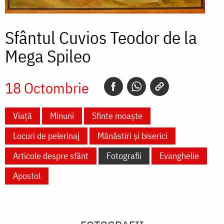
Sfântul Cuvios Teodor de la
Mega Spileo
18 Octombrie
Viață
Minuni
Sfinte moaște
Locuri de pelerinaj
Mănăstiri și biserici
Articole despre sfânt
Fotografii
Evanghelie
Apostol