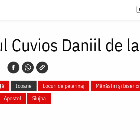
l Cuvios Daniil de l
ță
Icoane
Locuri de pelerinaj
Mănăstiri și biserici
Apostol
Slujba