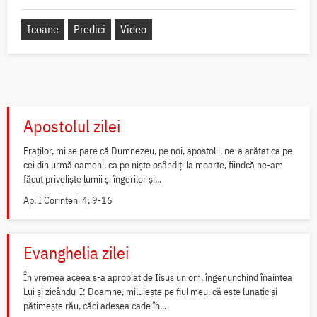
Icoane
Predici
Video
Apostolul zilei
Fraților, mi se pare că Dumnezeu, pe noi, apostolii, ne-a arătat ca pe
cei din urmă oameni, ca pe niște osândiți la moarte, fiindcă ne-am
făcut priveliște lumii și îngerilor și...
Ap. I Corinteni 4, 9-16
Evanghelia zilei
În vremea aceea s-a apropiat de Iisus un om, îngenunchind înaintea
Lui și zicându-I: Doamne, miluiește pe fiul meu, că este lunatic și
pătimește rău, căci adesea cade în...