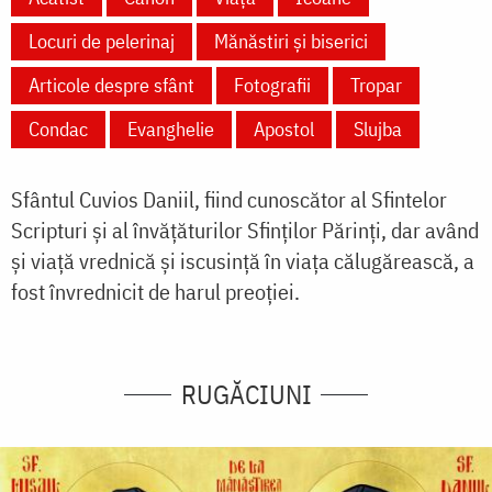
Locuri de pelerinaj
Mănăstiri și biserici
Articole despre sfânt
Fotografii
Tropar
Condac
Evanghelie
Apostol
Slujba
Sfântul Cuvios Daniil, fiind cunoscător al Sfintelor
Scripturi şi al învăţăturilor Sfinţilor Părinţi, dar având
şi viaţă vrednică şi iscusinţă în viaţa călugărească, a
fost învrednicit de harul preoţiei.
RUGĂCIUNI