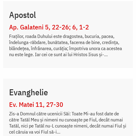
Apostol
Ap. Galateni 5, 22-26; 6, 1-2
Fraților, roada Duhului este dragostea, bucuria, pacea,
îndelunga-răbdare, bunătatea, facerea de bine, credința,
blândețea, înfrânarea, curăția; împotriva unora ca acestea
nu este lege. Iar cei ce sunt ai lui Hristos Iisus și-...
Evanghelie
Ev. Matei 11, 27-30
Zis-a Domnul către ucenicii Săi: Toate Mi-au fost date de
către Tatăl Meu și nimeni nu cunoaște pe Fiul, decât numai
Tatăl, nici pe Tatăl nu-L cunoaște nimeni, decât numai Fiul și
cel căruia va voi Fiul să-i...