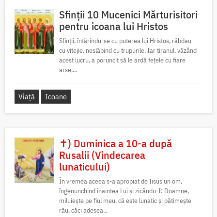
Sfinții 10 Mucenici Mărturisitori
pentru icoana lui Hristos
Sfinții, întărindu-se cu puterea lui Hristos, răbdau
cu vitejie, neslăbind cu trupurile. Iar tiranul, văzând
acest lucru, a poruncit să le ardă fețele cu fiare
arse,...
Viață
Icoane
✝) Duminica a 10-a după
Rusalii (Vindecarea
lunaticului)
În vremea aceea s-a apropiat de Iisus un om,
îngenunchind înaintea Lui și zicându-I: Doamne,
miluiește pe fiul meu, că este lunatic și pătimește
rău, căci adesea...