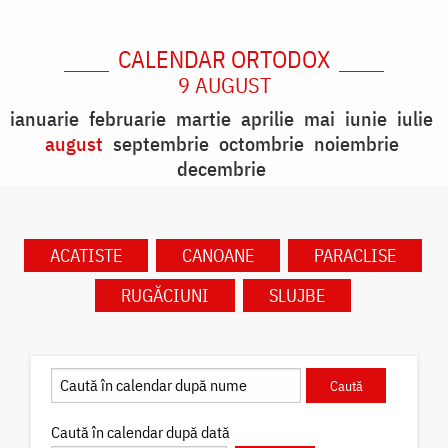
CALENDAR ORTODOX
9 AUGUST
ianuarie
februarie
martie
aprilie
mai
iunie
iulie
august
septembrie
octombrie
noiembrie
decembrie
ACATISTE
CANOANE
PARACLISE
RUGĂCIUNI
SLUJBE
Caută în calendar după dată