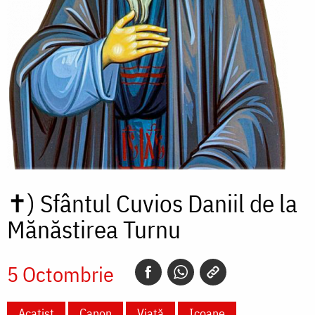
✝)
Sfântul Cuvios Daniil de la
Mănăstirea Turnu
5 Octombrie
Acatist
Canon
Viață
Icoane