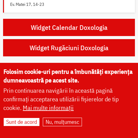
Ev. Matei 17, 14-23
Widget Calendar Doxologia
Widget Rugăciuni Doxologia
Folosim cookie-uri pentru a îmbunătăți experiența
dumneavoastră pe acest site.
Rugăciuni zilnice
Prin continuarea navigării în această pagină
confirmați acceptarea utilizării fișierelor de tip
Rugăciunile dimineții
cookie.
Mai multe informații
Rugăciunile serii
Sunt de acord
Nu, mulțumesc
Paraclisul Preasfintei Născătoare de Dumnezeu