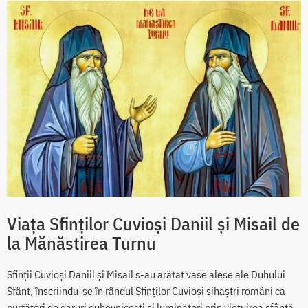
Viața Sfinților Cuvioși Daniil și Misail de
la Mănăstirea Turnu
Sfinții Cuvioși Daniil și Misail s-au arătat vase alese ale Duhului
Sfânt, înscriindu-se în rândul Sfinților Cuvioși sihaștri români ca
purtători de daruri duhovnicești și luminători prin viețuirea sfântă.