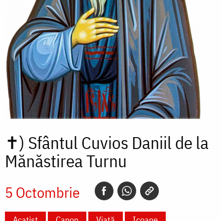
✝)
Sfântul Cuvios Daniil de la
Mănăstirea Turnu
5 Octombrie
Acatist
Canon
Viață
Icoane