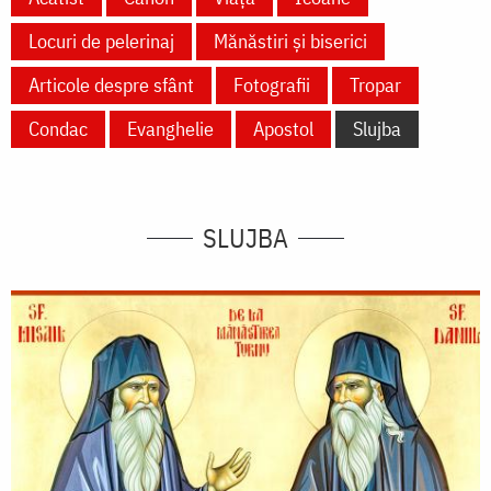
Locuri de pelerinaj
Mănăstiri și biserici
Articole despre sfânt
Fotografii
Tropar
Condac
Evanghelie
Apostol
Slujba
SLUJBA