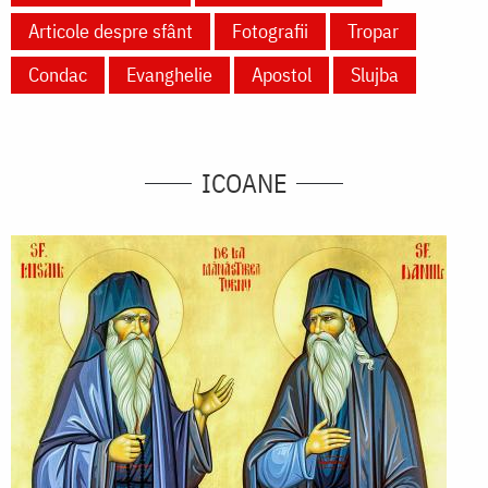
Articole despre sfânt
Fotografii
Tropar
Condac
Evanghelie
Apostol
Slujba
ICOANE