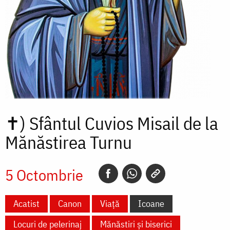
✝)
Sfântul Cuvios Misail de la
Mănăstirea Turnu
5 Octombrie
Acatist
Canon
Viață
Icoane
Locuri de pelerinaj
Mănăstiri și biserici