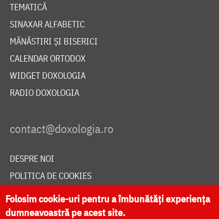
TEMATICĂ
SINAXAR ALFABETIC
MĂNĂSTIRI ȘI BISERICI
CALENDAR ORTODOX
WIDGET DOXOLOGIA
RADIO DOXOLOGIA
DESPRE NOI
POLITICA DE COOKIES
DONEAZĂ ONLINE PENTRU CATEDRALA NAȚIONALĂ
Folosim cookie-uri pentru a îmbunătăți experiența
dumneavoastră pe acest site.