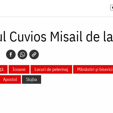
l Cuvios Misail de l
ță
Icoane
Locuri de pelerinaj
Mănăstiri și biserici
Apostol
Slujba