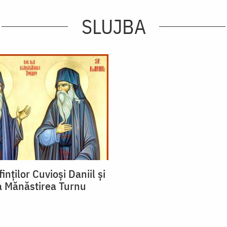
SLUJBA
inţilor Cuvioşi Daniil şi
la Mănăstirea Turnu