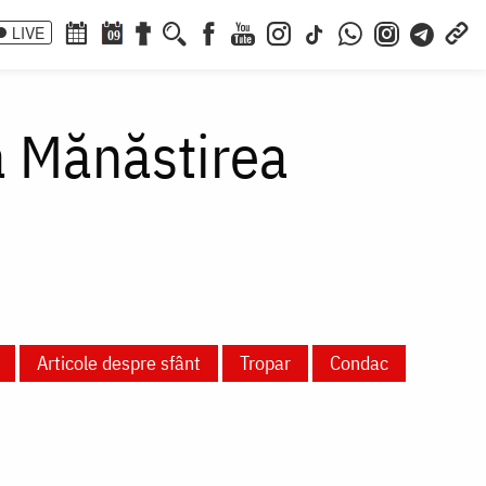
LIVE
09
a Mănăstirea
Articole despre sfânt
Tropar
Condac