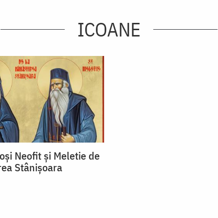
ICOANE
ioși Neofit și Meletie de
rea Stânișoara