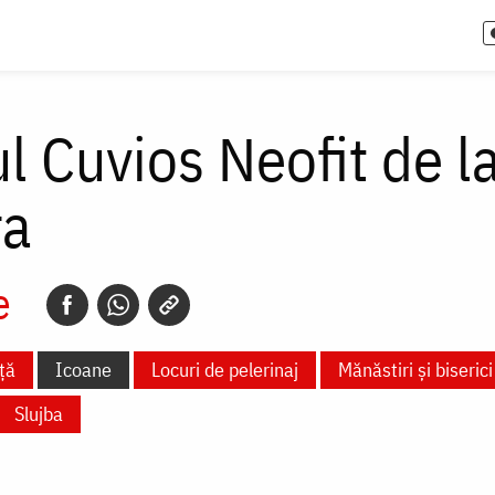
l Cuvios Neofit de l
ra
e
ță
Icoane
Locuri de pelerinaj
Mănăstiri și biserici
Slujba